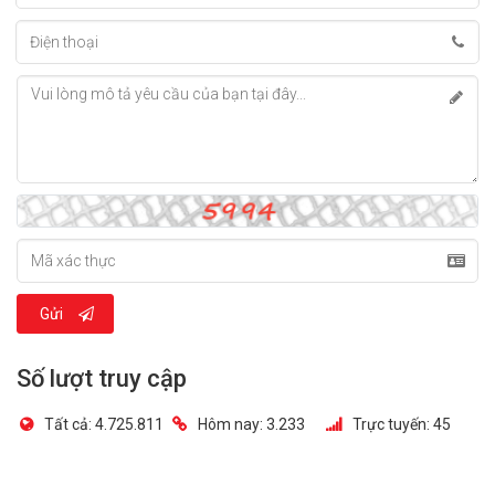
Gửi
Số lượt truy cập
Tất cả:
4.725.811
Hôm nay:
3.233
Trực tuyến:
45