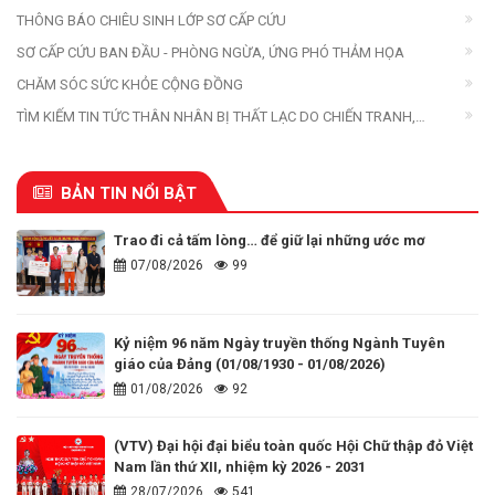
THÔNG BÁO CHIÊU SINH LỚP SƠ CẤP CỨU
SƠ CẤP CỨU BAN ĐẦU - PHÒNG NGỪA, ỨNG PHÓ THẢM HỌA
CHĂM SÓC SỨC KHỎE CỘNG ĐỒNG
TÌM KIẾM TIN TỨC THÂN NHÂN BỊ THẤT LẠC DO CHIẾN TRANH,
THIÊN TAI, THẢM HỌA
BẢN TIN NỔI BẬT
Trao đi cả tấm lòng… để giữ lại những ước mơ
07/08/2026
99
Kỷ niệm 96 năm Ngày truyền thống Ngành Tuyên
giáo của Đảng (01/08/1930 - 01/08/2026)
01/08/2026
92
(VTV) Đại hội đại biểu toàn quốc Hội Chữ thập đỏ Việt
Nam lần thứ XII, nhiệm kỳ 2026 - 2031
28/07/2026
541