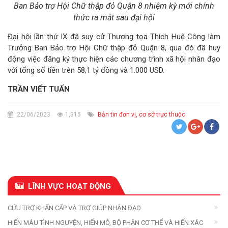
Ban Bảo trợ Hội Chữ thập đỏ Quận 8 nhiệm kỳ mới chính
thức ra mắt sau đại hội
Đại hội lần thứ IX đã suy cử Thượng tọa Thích Huệ Công làm
Trưởng Ban Bảo trợ Hội Chữ thập đỏ Quận 8, qua đó đã huy
động việc đăng ký thực hiện các chương trình xã hội nhân đạo
với tổng số tiền trên 58,1 tỷ đồng và 1.000 USD.
TRẦN VIẾT TUẤN
22/06/2023
1,315
Bản tin đơn vị, cơ sở trực thuộc
LĨNH VỰC HOẠT ĐỘNG
CỨU TRỢ KHẨN CẤP VÀ TRỢ GIÚP NHÂN ĐẠO
HIẾN MÁU TÌNH NGUYỆN, HIẾN MÔ, BỘ PHẬN CƠ THỂ VÀ HIẾN XÁC