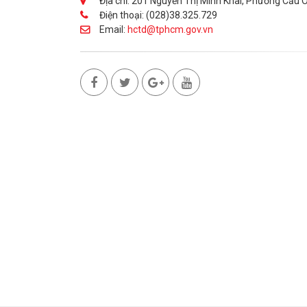
Địa chỉ: 201 Nguyễn Thị Minh Khai, Phường Cầu 
Điện thoại: (028)38.325.729
Email:
hctd@tphcm.gov.vn