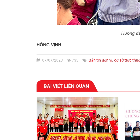
Hướng dẫ
HỒNG VỊNH
07/07/2023
735
Bản tin đơn vị, cơ sở trực thu
BÀI VIẾT LIÊN QUAN