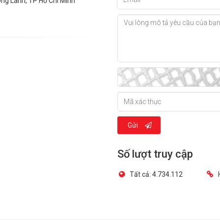
Ông Lãnh, TP Hồ Chí Minh
Gửi
Số lượt truy cập
Tất cả:
4.734.112