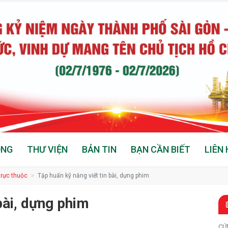
ỘNG
THƯ VIỆN
BẢN TIN
BẠN CẦN BIẾT
LIÊN 
 trực thuộc
Tập huấn kỹ năng viết tin bài, dựng phim
bài, dựng phim
CỨ