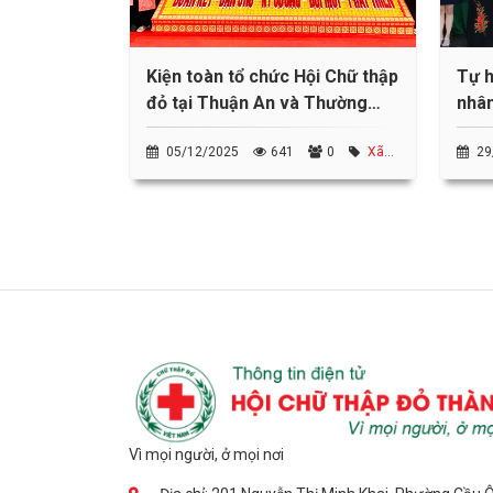
Kiện toàn tổ chức Hội Chữ thập
Tự h
đỏ tại Thuận An và Thường
nhâ
Tân
05/12/2025
641
0
Xã
29
Thường Tân
Phườn
Vì mọi người, ở mọi nơi