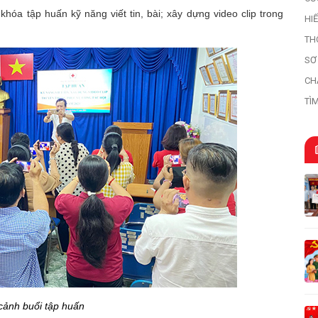
a tập huấn kỹ năng viết tin, bài; xây dựng video clip trong
HI
HI
TH
SƠ
HỌ
CH
TÌ
TR
ảnh buổi tập huấn