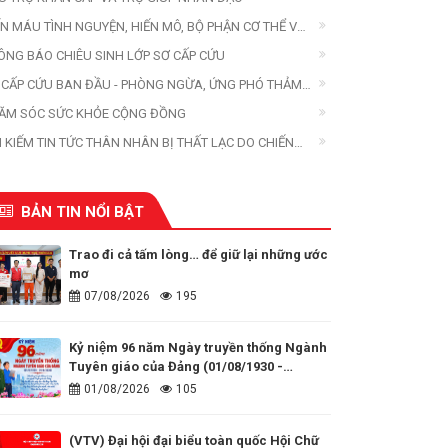
ẾN MÁU TÌNH NGUYỆN, HIẾN MÔ, BỘ PHẬN CƠ THỂ VÀ
ẾN XÁC
ÔNG BÁO CHIÊU SINH LỚP SƠ CẤP CỨU
 CẤP CỨU BAN ĐẦU - PHÒNG NGỪA, ỨNG PHÓ THẢM
A
ĂM SÓC SỨC KHỎE CỘNG ĐỒNG
M KIẾM TIN TỨC THÂN NHÂN BỊ THẤT LẠC DO CHIẾN
ANH, THIÊN TAI, THẢM HỌA
BẢN TIN NỔI BẬT
Trao đi cả tấm lòng… để giữ lại những ước
mơ
07/08/2026
195
Kỷ niệm 96 năm Ngày truyền thống Ngành
Tuyên giáo của Đảng (01/08/1930 -
01/08/2026)
01/08/2026
105
(VTV) Đại hội đại biểu toàn quốc Hội Chữ