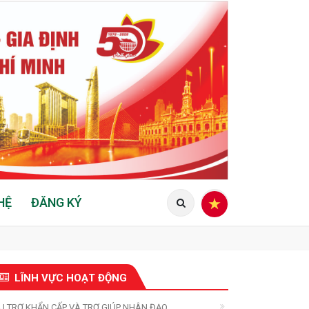
HỆ
ĐĂNG KÝ
LĨNH VỰC HOẠT ĐỘNG
U TRỢ KHẨN CẤP VÀ TRỢ GIÚP NHÂN ĐẠO