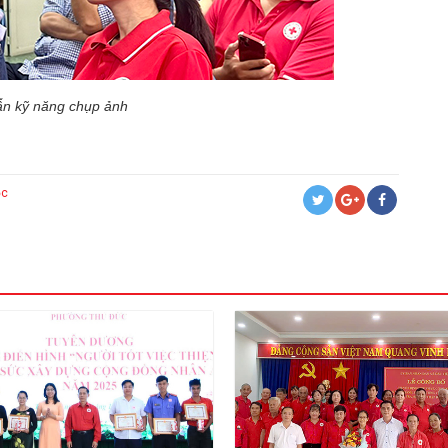
n kỹ năng chụp ảnh
ộc