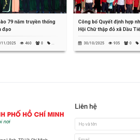
ào 79 năm truyền thống
Công bố Quyết định hợp n
n đạo
Hội Chữ thập đỏ xã Dầu Ti
/11/2025
460
0
30/10/2025
935
0
g Thủ Đức
tin đơn vị, cơ sở trực thuộc
Liên hệ