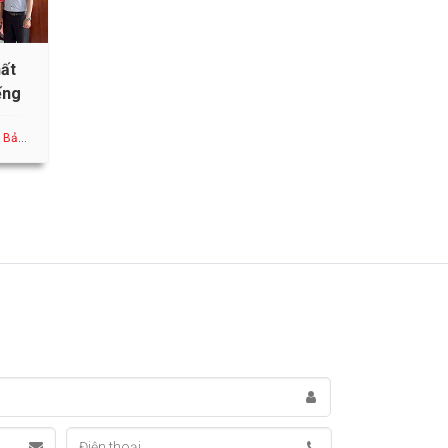
hất
ếng
Bản