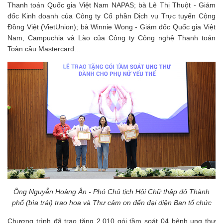
Thanh toán Quốc gia Việt Nam NAPAS; bà Lê Thị Thuột - Giám
đốc Kinh doanh của Công ty Cổ phần Dịch vụ Trực tuyến Cộng
Đồng Việt (VietUnion); bà Winnie Wong - Giám đốc Quốc gia Việt
Nam, Campuchia và Lào của Công ty Công nghệ Thanh toán
Toàn cầu Mastercard…
Ông Nguyễn Hoàng Ân - Phó Chủ tịch Hội Chữ thập đỏ Thành
phố (bìa trái) trao hoa và Thư cảm ơn đến đại diện Ban tổ chức
Chương trình đã trao tặng 2.010 gói tầm soát 04 bệnh ung thư