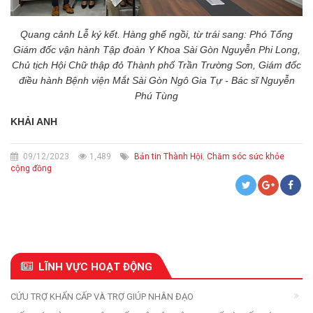
Quang cảnh Lễ ký kết. Hàng ghế ngồi, từ trái sang: Phó Tổng
Giám đốc vận hành Tập đoàn Y Khoa Sài Gòn Nguyễn Phi Long,
Chủ tịch Hội Chữ thập đỏ Thành phố Trần Trường Sơn, Giám đốc
điều hành Bệnh viện Mắt Sài Gòn Ngô Gia Tự - Bác sĩ Nguyễn
Phú Tùng
KHẢI ANH
09/12/2023
1,489
Bản tin Thành Hội
,
Chăm sóc sức khỏe
cộng đồng
LĨNH VỰC HOẠT ĐỘNG
CỨU TRỢ KHẨN CẤP VÀ TRỢ GIÚP NHÂN ĐẠO