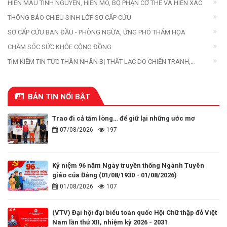
HIẾN MÁU TÌNH NGUYỆN, HIẾN MÔ, BỘ PHẬN CƠ THỂ VÀ HIẾN XÁC
THÔNG BÁO CHIÊU SINH LỚP SƠ CẤP CỨU
SƠ CẤP CỨU BAN ĐẦU - PHÒNG NGỪA, ỨNG PHÓ THẢM HỌA
CHĂM SÓC SỨC KHỎE CỘNG ĐỒNG
TÌM KIẾM TIN TỨC THÂN NHÂN BỊ THẤT LẠC DO CHIẾN TRANH,
THIÊN TAI, THẢM HỌA
BẢN TIN NỔI BẬT
Trao đi cả tấm lòng… để giữ lại những ước mơ
07/08/2026
197
Kỷ niệm 96 năm Ngày truyền thống Ngành Tuyên
giáo của Đảng (01/08/1930 - 01/08/2026)
01/08/2026
107
(VTV) Đại hội đại biểu toàn quốc Hội Chữ thập đỏ Việt
Nam lần thứ XII, nhiệm kỳ 2026 - 2031