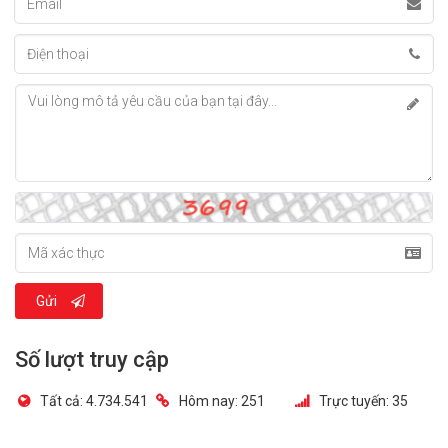
Gửi
Số lượt truy cập
Tất cả:
4.734.541
Hôm nay:
251
Trực tuyến:
35