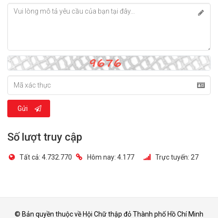
Gửi
Số lượt truy cập
Tất cả:
4.732.770
Hôm nay:
4.177
Trực tuyến:
27
© Bản quyền thuộc về Hội Chữ thập đỏ Thành phố Hồ Chí Minh