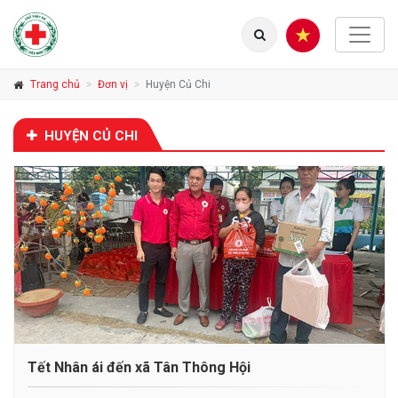
Trang chủ
Đơn vị
Huyện Củ Chi
HUYỆN CỦ CHI
Tết Nhân ái đến xã Tân Thông Hội