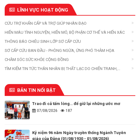
LĨNH VỰC HOẠT ĐỘNG
CỨU TRỢ KHẨN CẤP VÀ TRỢ GIÚP NHÂN ĐẠO
HIẾN MÁU TÌNH NGUYỆN, HIẾN MÔ, BỘ PHẬN CƠ THỂ VÀ HIẾN XÁC
THÔNG BÁO CHIÊU SINH LỚP SƠ CẤP CỨU
SƠ CẤP CỨU BAN ĐẦU - PHÒNG NGỪA, ỨNG PHÓ THẢM HỌA
CHĂM SÓC SỨC KHỎE CỘNG ĐỒNG
TÌM KIẾM TIN TỨC THÂN NHÂN BỊ THẤT LẠC DO CHIẾN TRANH,
THIÊN TAI, THẢM HỌA
BẢN TIN NỔI BẬT
Trao đi cả tấm lòng… để giữ lại những ước mơ
07/08/2026
187
Kỷ niệm 96 năm Ngày truyền thống Ngành Tuyên
giáo của Đảng (01/08/1930 - 01/08/2026)