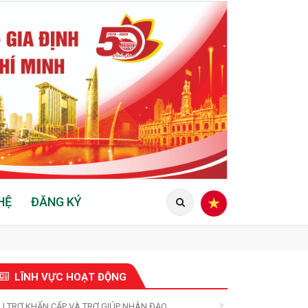
HỆ
ĐĂNG KÝ
LĨNH VỰC HOẠT ĐỘNG
U TRỢ KHẨN CẤP VÀ TRỢ GIÚP NHÂN ĐẠO