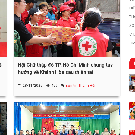
HI
HI
TH
SƠ
HỌ
CH
TÌ
TR
ế
Hội Chữ thập đỏ TP. Hồ Chí Minh chung tay
hướng về Khánh Hòa sau thiên tai
28/11/2025
459
Bản tin Thành Hội