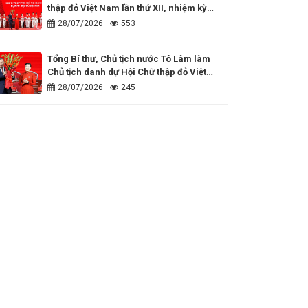
thập đỏ Việt Nam lần thứ XII, nhiệm kỳ
2026 - 2031
28/07/2026
553
Tổng Bí thư, Chủ tịch nước Tô Lâm làm
Chủ tịch danh dự Hội Chữ thập đỏ Việt
Nam
28/07/2026
245
Đồng hành cùng những dấu ấn nhân đạo
của cả nước