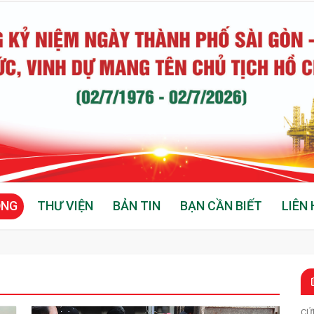
ỘNG
THƯ VIỆN
BẢN TIN
BẠN CẦN BIẾT
LIÊN 
CỨ