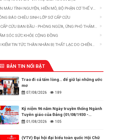
ẾN MÁU TÌNH NGUYỆN, HIẾN MÔ, BỘ PHẬN CƠ THỂ VÀ
ẾN XÁC
ÔNG BÁO CHIÊU SINH LỚP SƠ CẤP CỨU
 CẤP CỨU BAN ĐẦU - PHÒNG NGỪA, ỨNG PHÓ THẢM
A
ĂM SÓC SỨC KHỎE CỘNG ĐỒNG
M KIẾM TIN TỨC THÂN NHÂN BỊ THẤT LẠC DO CHIẾN
ANH, THIÊN TAI, THẢM HỌA
BẢN TIN NỔI BẬT
Trao đi cả tấm lòng… để giữ lại những ước
mơ
07/08/2026
189
Kỷ niệm 96 năm Ngày truyền thống Ngành
Tuyên giáo của Đảng (01/08/1930 -
01/08/2026)
01/08/2026
105
(VTV) Đại hội đại biểu toàn quốc Hội Chữ