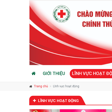
GIỚI THIỆU
LĨNH VỰC HOẠT Đ
Trang chủ
Lĩnh vực hoạt động
LĨNH VỰC HOẠT ĐỘNG