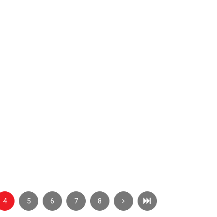
i
Kết nối trái tim - Kết nối sự sống
Hình ảnh
4
5
6
7
8