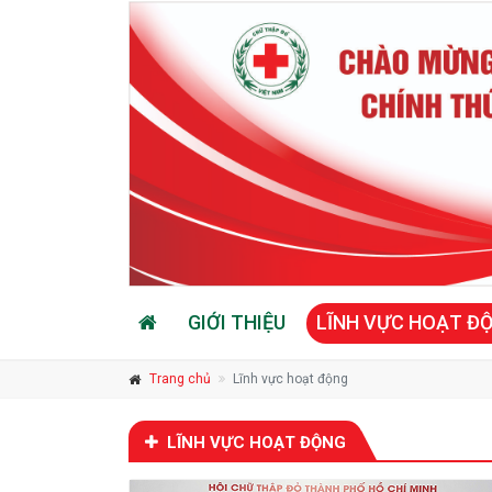
GIỚI THIỆU
LĨNH VỰC HOẠT Đ
Trang chủ
Lĩnh vực hoạt động
LĨNH VỰC HOẠT ĐỘNG