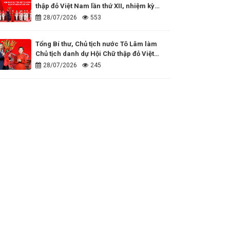
thập đỏ Việt Nam lần thứ XII, nhiệm kỳ
2026 - 2031
28/07/2026
553
Tổng Bí thư, Chủ tịch nước Tô Lâm làm
Chủ tịch danh dự Hội Chữ thập đỏ Việt
Nam
28/07/2026
245
Đồng hành cùng những dấu ấn nhân đạo
của cả nước