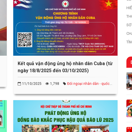
HI
HI
TH
SƠ
HỌ
CH
TÌ
TR
Kết quả vận động ủng hộ nhân dân Cuba (từ
ngày 18/8/2025 đến 03/10/2025)
11/10/2025
1,798
Đối ngoại nhân dân - quốc
tế