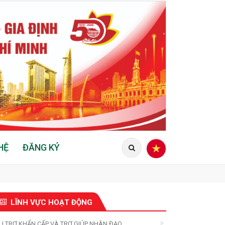
HỆ
ĐĂNG KÝ
LĨNH VỰC HOẠT ĐỘNG
U TRỢ KHẨN CẤP VÀ TRỢ GIÚP NHÂN ĐẠO