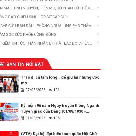
ẾN MÁU TÌNH NGUYỆN, HIẾN MÔ, BỘ PHẬN CƠ THỂ VÀ
ẾN XÁC
ÔNG BÁO CHIÊU SINH LỚP SƠ CẤP CỨU
 CẤP CỨU BAN ĐẦU - PHÒNG NGỪA, ỨNG PHÓ THẢM
A
ĂM SÓC SỨC KHỎE CỘNG ĐỒNG
M KIẾM TIN TỨC THÂN NHÂN BỊ THẤT LẠC DO CHIẾN
ANH, THIÊN TAI, THẢM HỌA
BẢN TIN NỔI BẬT
Trao đi cả tấm lòng… để giữ lại những ước
mơ
07/08/2026
191
Kỷ niệm 96 năm Ngày truyền thống Ngành
Tuyên giáo của Đảng (01/08/1930 -
01/08/2026)
01/08/2026
105
(VTV) Đại hội đại biểu toàn quốc Hội Chữ