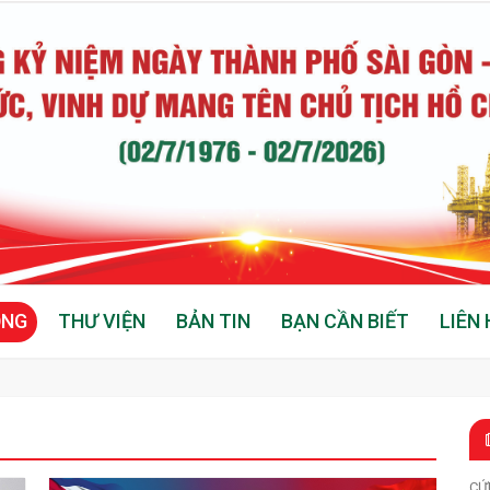
ỘNG
THƯ VIỆN
BẢN TIN
BẠN CẦN BIẾT
LIÊN 
CỨ