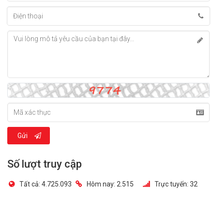
Gửi
Số lượt truy cập
Tất cả:
4.725.093
Hôm nay:
2.515
Trực tuyến:
32