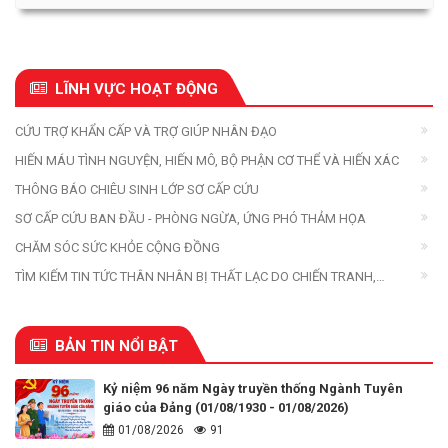
LĨNH VỰC HOẠT ĐỘNG
CỨU TRỢ KHẨN CẤP VÀ TRỢ GIÚP NHÂN ĐẠO
HIẾN MÁU TÌNH NGUYỆN, HIẾN MÔ, BỘ PHẬN CƠ THỂ VÀ HIẾN XÁC
THÔNG BÁO CHIÊU SINH LỚP SƠ CẤP CỨU
SƠ CẤP CỨU BAN ĐẦU - PHÒNG NGỪA, ỨNG PHÓ THẢM HỌA
CHĂM SÓC SỨC KHỎE CỘNG ĐỒNG
TÌM KIẾM TIN TỨC THÂN NHÂN BỊ THẤT LẠC DO CHIẾN TRANH,
THIÊN TAI, THẢM HỌA
BẢN TIN NỔI BẬT
Kỷ niệm 96 năm Ngày truyền thống Ngành Tuyên
giáo của Đảng (01/08/1930 - 01/08/2026)
01/08/2026
91