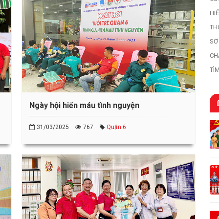
HI
HI
TH
SƠ
HỌ
CH
TÌ
TR
Ngày hội hiến máu tình nguyện
31/03/2025
767
Quận 6