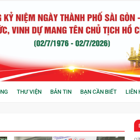
ỘNG
THƯ VIỆN
BẢN TIN
BẠN CẦN BIẾT
LIÊN 
CỨ