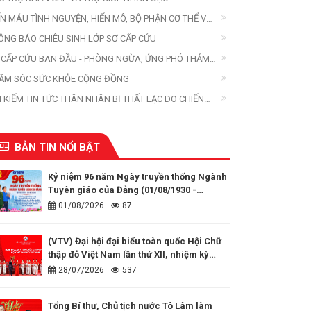
ẾN MÁU TÌNH NGUYỆN, HIẾN MÔ, BỘ PHẬN CƠ THỂ VÀ
ẾN XÁC
ÔNG BÁO CHIÊU SINH LỚP SƠ CẤP CỨU
 CẤP CỨU BAN ĐẦU - PHÒNG NGỪA, ỨNG PHÓ THẢM
A
ĂM SÓC SỨC KHỎE CỘNG ĐỒNG
M KIẾM TIN TỨC THÂN NHÂN BỊ THẤT LẠC DO CHIẾN
ANH, THIÊN TAI, THẢM HỌA
BẢN TIN NỔI BẬT
Kỷ niệm 96 năm Ngày truyền thống Ngành
Tuyên giáo của Đảng (01/08/1930 -
01/08/2026)
01/08/2026
87
(VTV) Đại hội đại biểu toàn quốc Hội Chữ
thập đỏ Việt Nam lần thứ XII, nhiệm kỳ
2026 - 2031
28/07/2026
537
Tổng Bí thư, Chủ tịch nước Tô Lâm làm