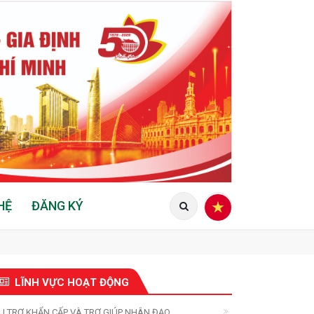
HỆ
ĐĂNG KÝ
LĨNH VỰC HOẠT ĐỘNG
U TRỢ KHẨN CẤP VÀ TRỢ GIÚP NHÂN ĐẠO