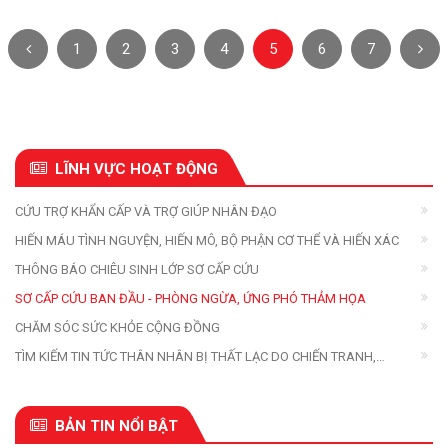
1
2
3
4
5
6
7
LĨNH VỰC HOẠT ĐỘNG
CỨU TRỢ KHẨN CẤP VÀ TRỢ GIÚP NHÂN ĐẠO
HIẾN MÁU TÌNH NGUYỆN, HIẾN MÔ, BỘ PHẬN CƠ THỂ VÀ HIẾN XÁC
THÔNG BÁO CHIÊU SINH LỚP SƠ CẤP CỨU
SƠ CẤP CỨU BAN ĐẦU - PHÒNG NGỪA, ỨNG PHÓ THẢM HỌA
CHĂM SÓC SỨC KHỎE CỘNG ĐỒNG
TÌM KIẾM TIN TỨC THÂN NHÂN BỊ THẤT LẠC DO CHIẾN TRANH,
THIÊN TAI, THẢM HỌA
BẢN TIN NỔI BẬT