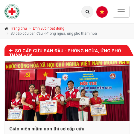
Trang chủ
Lĩnh vực hoạt động
Sơ cấp cứu ban đầu - Phòng ngừa, ứng phó thảm họa
SƠ CẤP CỨU BAN ĐẦU - PHÒNG NGỪA, ỨNG PHÓ
THẢM HỌA
Giáo viên mầm non thi sơ cấp cứu