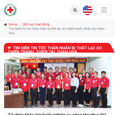
Home
Lĩnh vực hoạt động
Tìm kiếm tin tức thân nhân bị thất lạc do chiến tranh, thiên tai, thảm
họa
TÌM KIẾM TIN TỨC THÂN NHÂN BỊ THẤT LẠC DO
CHIẾN TRANH, THIÊN TAI, THẢM HỌA
Tổ chức khóa tập huấn nghiệp vụ công tác phục hồi