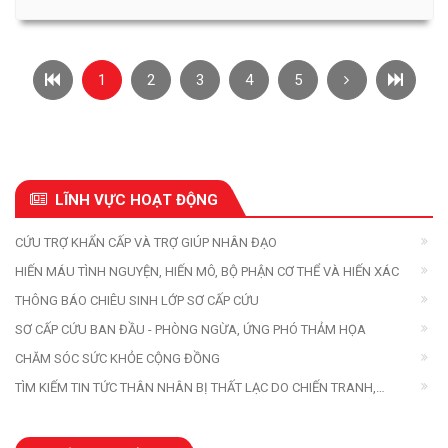
1
2
3
4
5
LĨNH VỰC HOẠT ĐỘNG
CỨU TRỢ KHẨN CẤP VÀ TRỢ GIÚP NHÂN ĐẠO
HIẾN MÁU TÌNH NGUYỆN, HIẾN MÔ, BỘ PHẬN CƠ THỂ VÀ HIẾN XÁC
THÔNG BÁO CHIÊU SINH LỚP SƠ CẤP CỨU
SƠ CẤP CỨU BAN ĐẦU - PHÒNG NGỪA, ỨNG PHÓ THẢM HỌA
CHĂM SÓC SỨC KHỎE CỘNG ĐỒNG
TÌM KIẾM TIN TỨC THÂN NHÂN BỊ THẤT LẠC DO CHIẾN TRANH,
THIÊN TAI, THẢM HỌA