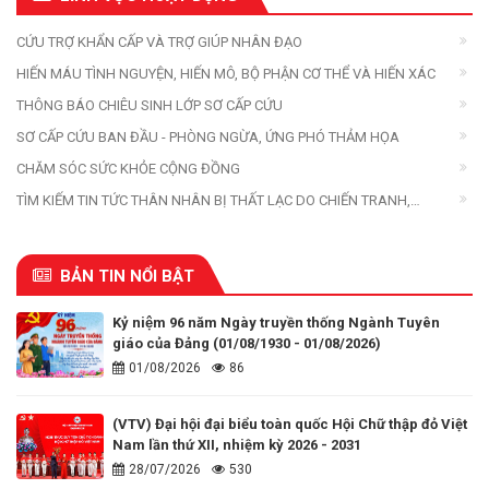
CỨU TRỢ KHẨN CẤP VÀ TRỢ GIÚP NHÂN ĐẠO
HIẾN MÁU TÌNH NGUYỆN, HIẾN MÔ, BỘ PHẬN CƠ THỂ VÀ HIẾN XÁC
THÔNG BÁO CHIÊU SINH LỚP SƠ CẤP CỨU
SƠ CẤP CỨU BAN ĐẦU - PHÒNG NGỪA, ỨNG PHÓ THẢM HỌA
CHĂM SÓC SỨC KHỎE CỘNG ĐỒNG
TÌM KIẾM TIN TỨC THÂN NHÂN BỊ THẤT LẠC DO CHIẾN TRANH,
THIÊN TAI, THẢM HỌA
BẢN TIN NỔI BẬT
Kỷ niệm 96 năm Ngày truyền thống Ngành Tuyên
giáo của Đảng (01/08/1930 - 01/08/2026)
01/08/2026
86
(VTV) Đại hội đại biểu toàn quốc Hội Chữ thập đỏ Việt
Nam lần thứ XII, nhiệm kỳ 2026 - 2031
28/07/2026
530