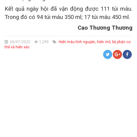
Kết quả ngày hội đã vận động được 111 túi máu.
Trong đó có 94 túi máu 350 ml; 17 túi máu 450 ml.
Cao Thương Thương
06/07/2022
1,290
Hiến máu tình nguyện, hiến mô, bộ phận cơ
thể và hiến xác
CỨU TRỢ KHẨN CẤP VÀ TRỢ GIÚP NHÂN ĐẠO
HIẾN MÁU TÌNH NGUYỆN, HIẾN MÔ, BỘ PHẬN CƠ THỂ VÀ HIẾN XÁC
THÔNG BÁO CHIÊU SINH LỚP SƠ CẤP CỨU
SƠ CẤP CỨU BAN ĐẦU - PHÒNG NGỪA, ỨNG PHÓ THẢM HỌA