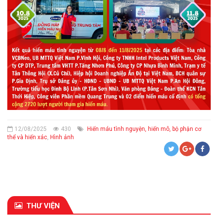
12/08/2025
430
Hiến máu tình nguyện, hiến mô, bộ phận cơ
thể và hiến xác
,
Hình ảnh
THƯ VIỆN