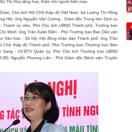
Bùi Thị Hòa tặng hoa, thăm hỏi người hiến máu
 Đoàn, Chủ tịch Hội Chữ thập đỏ Việt Nam; bà Lương Thị Hồng
ương Hội; ông Nguyễn Văn Cường - Giám đốc Trung tâm Dịch vụ
 - Thành ủy viên, Phó Chủ tịch UBND Thành phố, Trưởng ban
hí Minh; ông Trần Xuân Điền - Phó Trưởng ban Ban Dân vận
n Văn hóa - Xã hội, Hội đồng nhân dân Thành phố; ông Trần
ội Chữ thập đỏ Thành phố, Phó Trưởng ban Thường trực Ban
 Sang - UV.BTV Quận ủy, Phó Chủ tịch Thường trực UBND
.BS. Nguyễn Phương Liên - Phó Giám đốc Bệnh viện Truyền