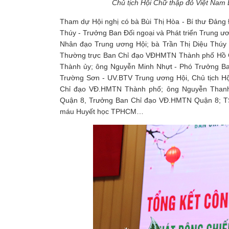
Chủ tịch Hội Chữ thập đỏ Việt Nam 
Tham dự Hội nghị có bà Bùi Thị Hòa - Bí thư Đảng
Thúy - Trưởng Ban Đối ngoại và Phát triển Trung 
Nhân đạo Trung ương Hội; bà Trần Thị Diệu Thúy
Thường trực Ban Chỉ đạo VĐHMTN Thành phố Hồ C
Thành ủy; ông Nguyễn Minh Nhựt - Phó Trưởng Ba
Trường Sơn - UV.BTV Trung ương Hội, Chủ tịch H
Chỉ đạo VĐ.HMTN Thành phố; ông Nguyễn Thanh
Quận 8, Trưởng Ban Chỉ đạo VĐ.HMTN Quận 8; TS
máu Huyết học TPHCM…