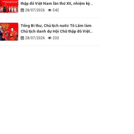
thập đỏ Việt Nam lần thứ XII, nhiệm kỳ
2026 - 2031
28/07/2026
542
Tổng Bí thư, Chủ tịch nước Tô Lâm làm
Chủ tịch danh dự Hội Chữ thập đỏ Việt
Nam
28/07/2026
233
Đồng hành cùng những dấu ấn nhân đạo
của cả nước