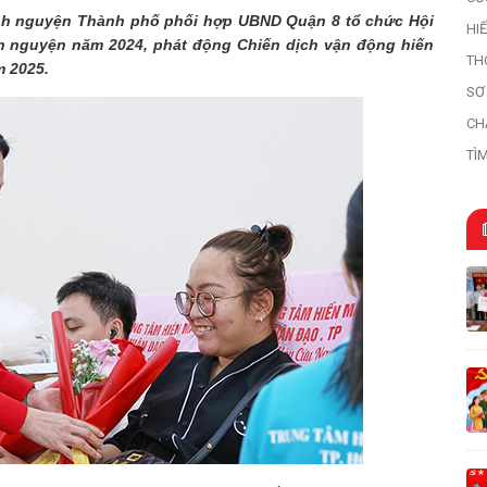
ình nguyện Thành phố phối hợp UBND Quận 8 tổ chức Hội
HI
nh nguyện năm 2024, phát động Chiến dịch vận động hiến
HI
TH
m 2025.
SƠ
HỌ
CH
TÌ
TR