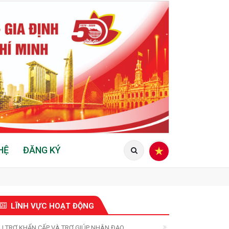
HỆ
ĐĂNG KÝ
LĨNH VỰC HOẠT ĐỘNG
U TRỢ KHẨN CẤP VÀ TRỢ GIÚP NHÂN ĐẠO