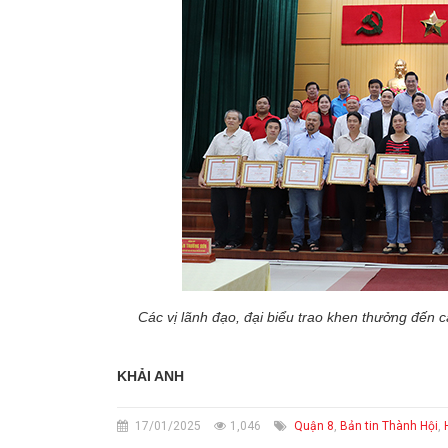
Các vị lãnh đạo, đại biểu trao khen thưởng đến c
KHẢI ANH
17/01/2025
1,046
Quận 8
,
Bản tin Thành Hội
,