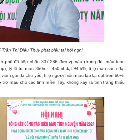
rần Thị Diệu Thúy phát biểu tại hội nghị
h phố đã tiếp nhận 337.286 đơn vị máu (trong đó: máu toàn
p); tỷ lệ túi máu 350ml - 450ml đạt 94,5%; tỉ lệ máu sạch đạt
iêm gan là chủ yếu; tỉ lệ người hiến máu lặp lại đạt trên 60%;
trợ máu cho các tỉnh miền Tây, không xảy ra tình trạng thiếu