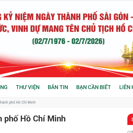
ỘNG
THƯ VIỆN
BẢN TIN
BẠN CẦN BIẾT
LIÊN 
Thành phố Hồ Chí Minh
h phố Hồ Chí Minh
CỨ