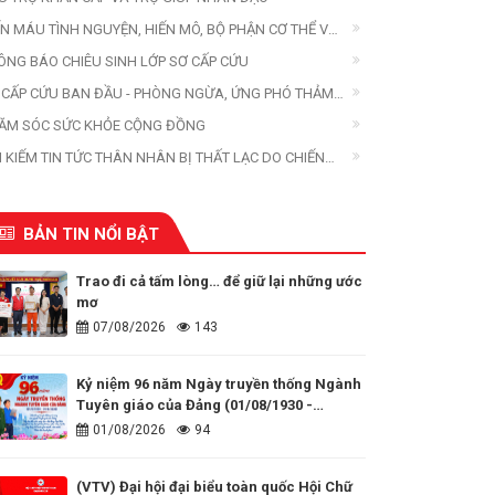
ẾN MÁU TÌNH NGUYỆN, HIẾN MÔ, BỘ PHẬN CƠ THỂ VÀ
ẾN XÁC
ÔNG BÁO CHIÊU SINH LỚP SƠ CẤP CỨU
 CẤP CỨU BAN ĐẦU - PHÒNG NGỪA, ỨNG PHÓ THẢM
A
ĂM SÓC SỨC KHỎE CỘNG ĐỒNG
M KIẾM TIN TỨC THÂN NHÂN BỊ THẤT LẠC DO CHIẾN
ANH, THIÊN TAI, THẢM HỌA
BẢN TIN NỔI BẬT
Trao đi cả tấm lòng… để giữ lại những ước
mơ
07/08/2026
143
Kỷ niệm 96 năm Ngày truyền thống Ngành
Tuyên giáo của Đảng (01/08/1930 -
01/08/2026)
01/08/2026
94
(VTV) Đại hội đại biểu toàn quốc Hội Chữ