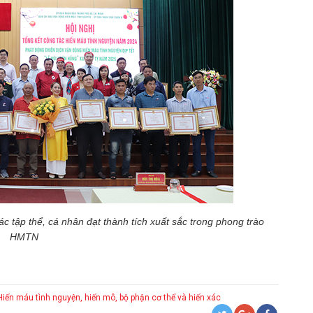
ác tập thể, cá nhân đạt thành tích xuất sắc trong phong trào
HMTN
Hiến máu tình nguyện, hiến mô, bộ phận cơ thể và hiến xác