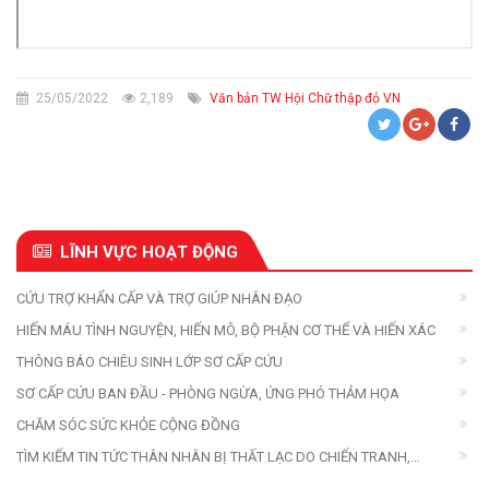
25/05/2022
2,189
Văn bản TW Hội Chữ thập đỏ VN
LĨNH VỰC HOẠT ĐỘNG
CỨU TRỢ KHẨN CẤP VÀ TRỢ GIÚP NHÂN ĐẠO
HIẾN MÁU TÌNH NGUYỆN, HIẾN MÔ, BỘ PHẬN CƠ THỂ VÀ HIẾN XÁC
THÔNG BÁO CHIÊU SINH LỚP SƠ CẤP CỨU
SƠ CẤP CỨU BAN ĐẦU - PHÒNG NGỪA, ỨNG PHÓ THẢM HỌA
CHĂM SÓC SỨC KHỎE CỘNG ĐỒNG
TÌM KIẾM TIN TỨC THÂN NHÂN BỊ THẤT LẠC DO CHIẾN TRANH,
THIÊN TAI, THẢM HỌA