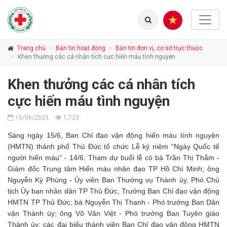
Trang chủ
Bản tin hoạt động
Bản tin đơn vị, cơ sở trực thuộc
Khen thưởng các cá nhân tích cực hiến máu tình nguyện
Khen thưởng các cá nhân tích
cực hiến máu tình nguyện
15/06/2023
1,723
Sáng ngày 15/6, Ban Chỉ đạo vận động hiến máu tình nguyện
(HMTN) thành phố Thủ Đức tổ chức Lễ kỷ niệm “Ngày Quốc tế
người hiến máu” - 14/6. Tham dự buổi lễ có bà Trần Thị Thắm -
Giám đốc Trung tâm Hiến máu nhân đạo TP Hồ Chí Minh; ông
Nguyễn Kỳ Phùng - Ủy viên Ban Thường vụ Thành ủy, Phó Chủ
tịch Ủy ban nhân dân TP Thủ Đức, Trưởng Ban Chỉ đạo vận động
HMTN TP Thủ Đức; bà Nguyễn Thị Thanh - Phó trưởng Ban Dân
vận Thành ủy; ông Võ Văn Việt - Phó trưởng Ban Tuyên giáo
Thành ủy; các đại biểu thành viên Ban Chỉ đạo vận động HMTN