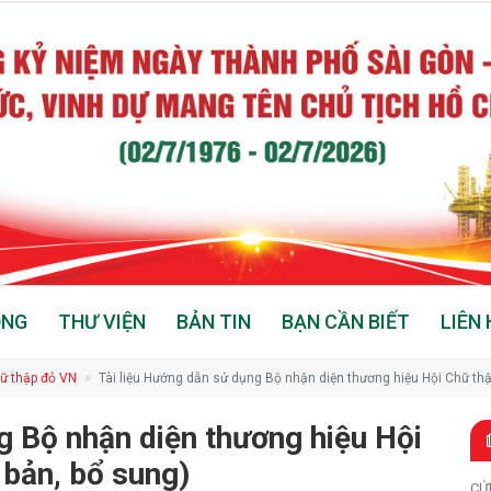
ỘNG
THƯ VIỆN
BẢN TIN
BẠN CẦN BIẾT
LIÊN 
ữ thập đỏ VN
Tài liệu Hướng dẫn sử dụng Bộ nhận diện thương hiệu Hội Chữ thậ
g Bộ nhận diện thương hiệu Hội
 bản, bổ sung)
CỨ