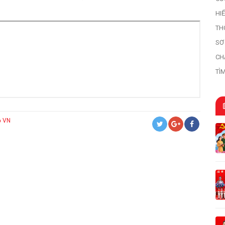
HI
HI
TH
SƠ
HỌ
CH
TÌ
TR
ỏ VN