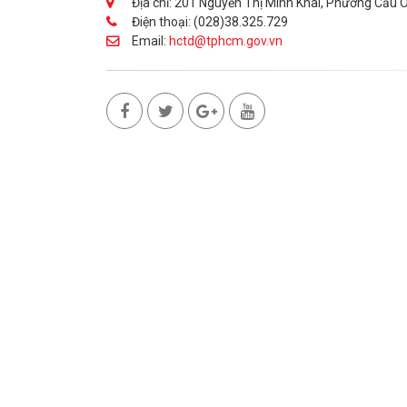
Địa chỉ: 201 Nguyễn Thị Minh Khai, Phường Cầu 
Điện thoại: (028)38.325.729
Email:
hctd@tphcm.gov.vn