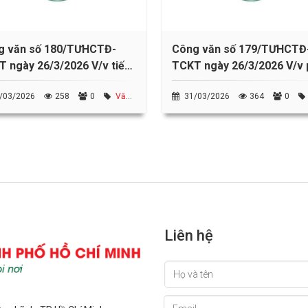
g văn số 180/TƯHCTĐ-
Công văn số 179/TƯHCTĐ
 ngày 26/3/2026 V/v tiếp
TCKT ngày 26/3/2026 V/v 
chuẩn bị và tổ chức Đại hội
hợp chỉ đạo đại hội Hội Ch
/03/2026
258
0
Văn
31/03/2026
364
0
Chữ thập đỏ các cấp,
thập đỏ các cấp
W Hội Chữ thập đỏ VN
bản TW Hội Chữ thập đỏ VN
ệm kỳ 2026-2031
Liên hệ