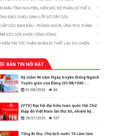
ẾN MÁU TÌNH NGUYỆN, HIẾN MÔ, BỘ PHẬN CƠ THỂ VÀ
ẾN XÁC
ÔNG BÁO CHIÊU SINH LỚP SƠ CẤP CỨU
 CẤP CỨU BAN ĐẦU - PHÒNG NGỪA, ỨNG PHÓ THẢM
A
ĂM SÓC SỨC KHỎE CỘNG ĐỒNG
M KIẾM TIN TỨC THÂN NHÂN BỊ THẤT LẠC DO CHIẾN
ANH, THIÊN TAI, THẢM HỌA
BẢN TIN NỔI BẬT
Kỷ niệm 96 năm Ngày truyền thống Ngành
Tuyên giáo của Đảng (01/08/1930 -
01/08/2026)
01/08/2026
86
(VTV) Đại hội đại biểu toàn quốc Hội Chữ
thập đỏ Việt Nam lần thứ XII, nhiệm kỳ
2026 - 2031
28/07/2026
537
Tổng Bí thư, Chủ tịch nước Tô Lâm làm