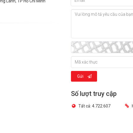
Ông Lãnh, TP Hồ Chí Minh
Gửi
Số lượt truy cập
Tất cả:
4.722.607