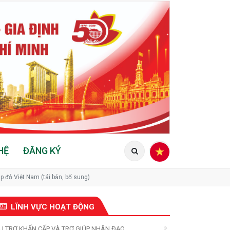
HỆ
ĐĂNG KÝ
p đỏ Việt Nam (tái bản, bổ sung)
LĨNH VỰC HOẠT ĐỘNG
U TRỢ KHẨN CẤP VÀ TRỢ GIÚP NHÂN ĐẠO