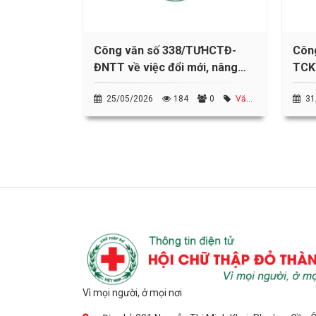
Công văn số 338/TƯHCTĐ-
Côn
ĐNTT về việc đổi mới, nâng
TCKT
cao chất lượng nội dung truyền
tục 
25/05/2026
184
0
Văn
31
thông trên website và
Hội 
bản TW Hội Chữ thập đỏ VN
bản T
fanpage Hội Chữ thập đỏ các
nhi
cấp
Vì mọi người, ở mọi nơi