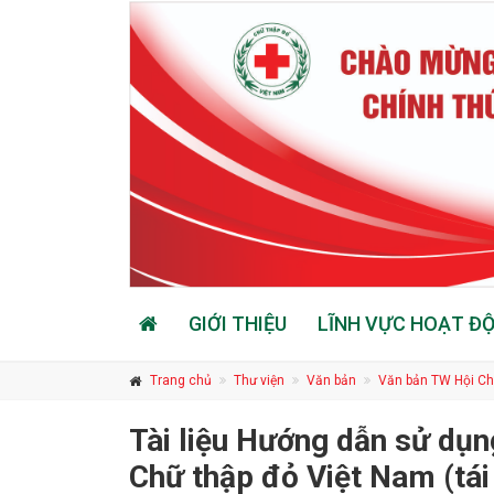
GIỚI THIỆU
LĨNH VỰC HOẠT Đ
Trang chủ
Thư viện
Văn bản
Văn bản TW Hội Ch
Tài liệu Hướng dẫn sử dụn
Chữ thập đỏ Việt Nam (tái