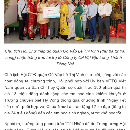
Chủ tịch Hội Chữ thập đỏ quận Gò Vấp Lê Thị Vịnh (thứ ba từ trái
sang) nhận bảng trao tài trợ từ Công ty CP Vật liệu Long Thành -
Đồng Nai
Chủ tịch Hội CTĐ quận Gò Vấp Lê Thị Vịnh cho biết, cùng với các
hoạt động tại chương trình, Hội phối hợp với Ủy ban MTTQ Việt
Nam quận và Ban Chỉ huy Quân sự quận trao 180 phần quà trị
giá 18 triệu đồng dành tặng các em học sinh khiếm khuyết ở
Trường chuyên biệt Hy Vọng thông qua chương trình “Ngày Tết
của em”; phối hợp với Chùa Như Lai trao tặng 12 xe đạp (tổng trị
giá 24 triệu đồng) đến các em học sinh nghèo, vượt khó học tốt.
Ngoài ra, hưởng ứng phong trào “Tết Nhân ái” do Trung ương Hội
phát động, Quận Hội và các cơ sở Hội trực thuộc đã vận động