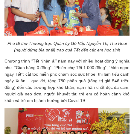
Phó Bí thư Thường trực Quận ủy Gò Vấp Nguyễn Thị Thu Hoài
(người đứng bìa phải) trao quà Tết đến các em học sinh
Chương trình “Tết Nhân ái” năm nay với nhiều hoạt động ý nghĩa
như: “Gian hàng 0 đồng”, “Phiên chợ Tết 1.000 đồng”, “Món ngon
ngày Tết”; cắt tóc miễn phí; chăm sóc sức khỏe; thi làm tiểu cảnh
ngày Xuân… qua đó, tặng 780 phần quà (tổng trị giá 546 triệu
đồng) đến các trường hợp khó khăn, nạn nhân chất độc da cam,
người già neo đơn, người khuyết tật; trẻ em có hoàn cảnh khó
khăn và trẻ em bị ảnh hưởng bởi Covid-19…