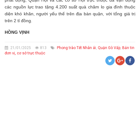
các nguồn lực trao tặng 4.200 suất quà chăm lo gia đình thuộc
diện khó khăn, người yếu thế trên địa bàn quận, với tổng giá trị
trên 2 tỉ đồng.
HỒNG VỊNH
21/01/2025
813
Phong trào Tết Nhân ái
,
Quận Gò Vấp
,
Bản tin
đơn vị, cơ sở trực thuộc
CỨU TRỢ KHẨN CẤP VÀ TRỢ GIÚP NHÂN ĐẠO
HIẾN MÁU TÌNH NGUYỆN, HIẾN MÔ, BỘ PHẬN CƠ THỂ VÀ HIẾN XÁC
THÔNG BÁO CHIÊU SINH LỚP SƠ CẤP CỨU
SƠ CẤP CỨU BAN ĐẦU - PHÒNG NGỪA, ỨNG PHÓ THẢM HỌA