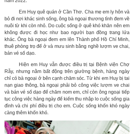
năm 2022.
Em Huy quê quán ở Cần Thơ. Cha mẹ em ly hôn và
bỏ đi nơi khác sinh sống, ông bà ngoại thương tình đem về
nuôi từ khi còn nhỏ. Do cuộc sống ở quê khó khăn nên em
không được đi học như bao
người bạn
đồng trang lứa
khác
. Ô
ng bà ngoại đem em lên
T
hành phố Hồ Chí Minh,
thuê phòng trọ để ở và mưu sinh bằng nghề lượm ve chai,
bán vé số dạo.
Hiện em Huy vẫn được điều trị tại Bệnh viện Chợ
Rẫy, nhưng nằm bất động trên giường bệnh
,
hàng ngày
chỉ có bà ngoại ở bên cạnh chăm sóc.
Từ khi em Huy bị tai
nạn giao thông, bà ngoại phải bỏ công việc lượm ve chai
và bán vé số dạo để chăm nom em, chỉ còn ông ngoại tiếp
tục công việc hàng ngày để kiếm thu nhập
lo
cuộc sống gia
đình
và chi phí điều trị cho em
. Cuộc sống khốn khó ngày
càng thêm khốn khó.