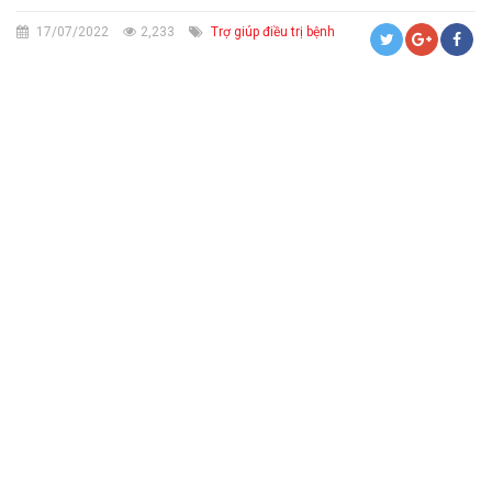
17/07/2022
2,233
Trợ giúp điều trị bệnh
CỨU TRỢ KHẨN CẤP VÀ TRỢ GIÚP NHÂN ĐẠO
HIẾN MÁU TÌNH NGUYỆN, HIẾN MÔ, BỘ PHẬN CƠ THỂ VÀ HIẾN XÁC
THÔNG BÁO CHIÊU SINH LỚP SƠ CẤP CỨU
SƠ CẤP CỨU BAN ĐẦU - PHÒNG NGỪA, ỨNG PHÓ THẢM HỌA
CHĂM SÓC SỨC KHỎE CỘNG ĐỒNG
TÌM KIẾM TIN TỨC THÂN NHÂN BỊ THẤT LẠC DO CHIẾN TRANH,
THIÊN TAI, THẢM HỌA