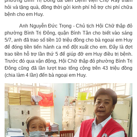
phường Bình Trị Đông đã
đến
Bệnh viện Chợ Rẫy thăm
hỏi
và
tặng quà, đồng thời
gửi
kinh phí
hỗ trợ chi phí chữa
bệnh cho em Huy.
Anh Nguyễn Đức Trọng - Chủ tịch Hội Chữ thập đỏ
phường Bình Trị Đông, quận Bình Tân cho biết vào sáng
5/7, anh đã trao số tiền 10 triệu đồng cho bà ngoại em Huy
để đóng tiền tiến hành ca mổ đột xuất cho em. Đây là đợt
trao tiền hỗ trợ lần thứ 5 để giúp đỡ em Huy điều trị bệnh.
Trước đó qua vận động, Hội Chữ thập đỏ phường Bình Trị
Đông cũng đã lần lượt trao tổng cộng trên 43 triệu đồng
(chia làm 4 lần) đến bà ngoại em Huy.