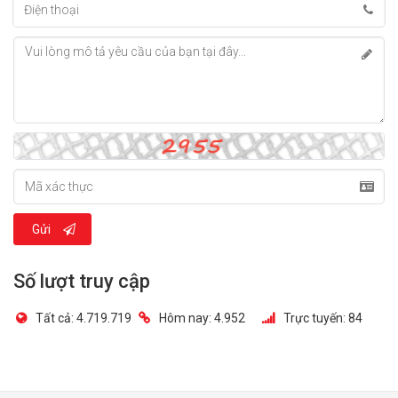
Gửi
Số lượt truy cập
Tất cả:
4.719.719
Hôm nay:
4.952
Trực tuyến:
84