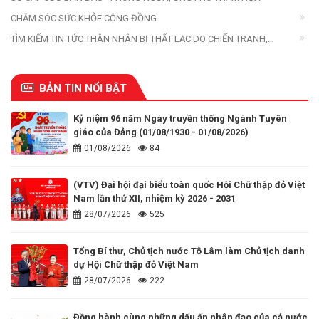
CHĂM SÓC SỨC KHỎE CỘNG ĐỒNG
TÌM KIẾM TIN TỨC THÂN NHÂN BỊ THẤT LẠC DO CHIẾN TRANH,
THIÊN TAI, THẢM HỌA
BẢN TIN NỔI BẬT
Kỷ niệm 96 năm Ngày truyền thống Ngành Tuyên
giáo của Đảng (01/08/1930 - 01/08/2026)
01/08/2026
84
(VTV) Đại hội đại biểu toàn quốc Hội Chữ thập đỏ Việt
Nam lần thứ XII, nhiệm kỳ 2026 - 2031
28/07/2026
525
Tổng Bí thư, Chủ tịch nước Tô Lâm làm Chủ tịch danh
dự Hội Chữ thập đỏ Việt Nam
28/07/2026
222
Đồng hành cùng những dấu ấn nhân đạo của cả nước