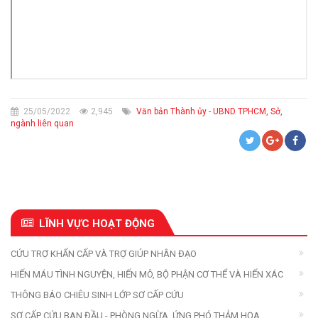
25/05/2022
2,945
Văn bản Thành ủy - UBND TPHCM, Sở,
ngành liên quan
LĨNH VỰC HOẠT ĐỘNG
CỨU TRỢ KHẨN CẤP VÀ TRỢ GIÚP NHÂN ĐẠO
HIẾN MÁU TÌNH NGUYỆN, HIẾN MÔ, BỘ PHẬN CƠ THỂ VÀ HIẾN XÁC
THÔNG BÁO CHIÊU SINH LỚP SƠ CẤP CỨU
SƠ CẤP CỨU BAN ĐẦU - PHÒNG NGỪA, ỨNG PHÓ THẢM HỌA