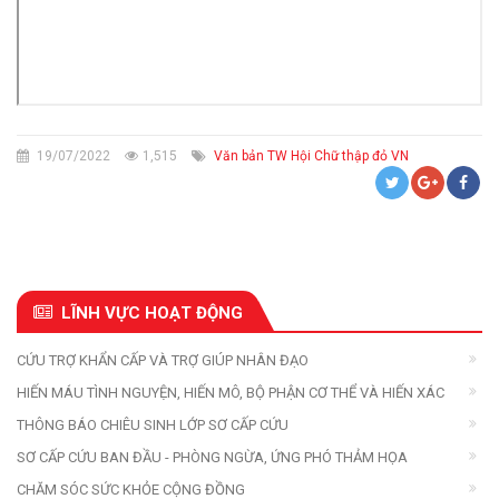
19/07/2022
1,515
Văn bản TW Hội Chữ thập đỏ VN
LĨNH VỰC HOẠT ĐỘNG
CỨU TRỢ KHẨN CẤP VÀ TRỢ GIÚP NHÂN ĐẠO
HIẾN MÁU TÌNH NGUYỆN, HIẾN MÔ, BỘ PHẬN CƠ THỂ VÀ HIẾN XÁC
THÔNG BÁO CHIÊU SINH LỚP SƠ CẤP CỨU
SƠ CẤP CỨU BAN ĐẦU - PHÒNG NGỪA, ỨNG PHÓ THẢM HỌA
CHĂM SÓC SỨC KHỎE CỘNG ĐỒNG