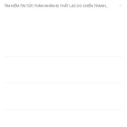
TÌM KIẾM TIN TỨC THÂN NHÂN BỊ THẤT LẠC DO CHIẾN TRANH,
THIÊN TAI, THẢM HỌA
Trao đi cả tấm lòng… để giữ lại những ước mơ
Kỷ niệm 96 năm Ngày truyền thống Ngành Tuyên
giáo của Đảng (01/08/1930 - 01/08/2026)
(VTV) Đại hội đại biểu toàn quốc Hội Chữ thập đỏ Việt
Nam lần thứ XII, nhiệm kỳ 2026 - 2031
Tổng Bí thư, Chủ tịch nước Tô Lâm làm Chủ tịch danh
dự Hội Chữ thập đỏ Việt Nam