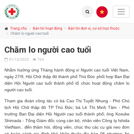
Trang chủ
Bản tin hoạt động
Bản tin đơn vị, cơ sở trực thuộc
Chăm lo người cao tuổi
Chăm lo người cao tuổi
01/10/2023
754
Nhằm hưởng ứng Tháng hành động vì Người cao tuổi Việt Nam,
ngày 27/9, Hội Chữ thập đỏ thành phố Thủ Đức phối hợp Ban Đại
diện Hội Người cao tuổi thành phố tổ chức hoạt động chăm lo
người cao tuổi.
Tham gia đoàn công tác có bà Cao Thị Tuyết Nhung - Phó Chủ
tịch Hội Chữ thập đỏ TP Thủ Đức; bà Lê Thị Minh Tâm - Phó
trưởng Ban Đại diện Hội Người cao tuổi thành phố; ông Kosuke
Shimada - Tổng Giám đốc cùng cán bộ, nhân viên Công ty Ishida
VietNam.. đến thăm hỏi, động viên, chúc thọ các cụ già neo đơn
có hoàn cảnh gia đình khó khăn thuộc địa bàn 06 phường: An