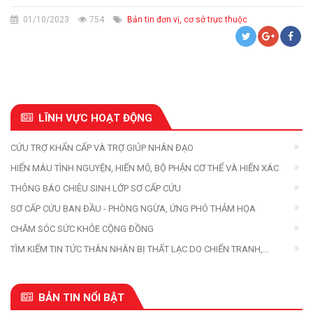
01/10/2023
754
Bản tin đơn vị, cơ sở trực thuộc
LĨNH VỰC HOẠT ĐỘNG
CỨU TRỢ KHẨN CẤP VÀ TRỢ GIÚP NHÂN ĐẠO
HIẾN MÁU TÌNH NGUYỆN, HIẾN MÔ, BỘ PHẬN CƠ THỂ VÀ HIẾN XÁC
THÔNG BÁO CHIÊU SINH LỚP SƠ CẤP CỨU
SƠ CẤP CỨU BAN ĐẦU - PHÒNG NGỪA, ỨNG PHÓ THẢM HỌA
CHĂM SÓC SỨC KHỎE CỘNG ĐỒNG
TÌM KIẾM TIN TỨC THÂN NHÂN BỊ THẤT LẠC DO CHIẾN TRANH,
THIÊN TAI, THẢM HỌA
BẢN TIN NỔI BẬT