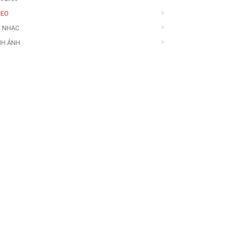
DEO
 NHẠC
NH ẢNH