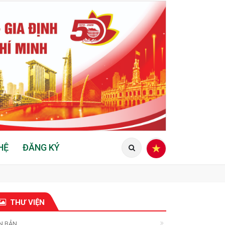
HỆ
ĐĂNG KÝ
THƯ VIỆN
N BẢN