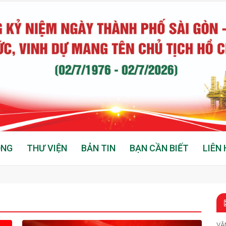
ỘNG
THƯ VIỆN
BẢN TIN
BẠN CẦN BIẾT
LIÊN 
VĂ