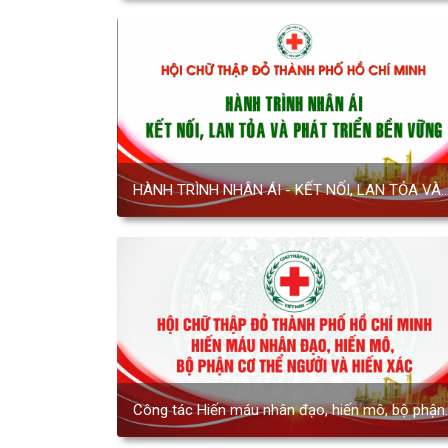
HÀNH TRÌNH NHÂN ÁI - KẾT NỐI, LAN TỎA VÀ
PHÁT TRIỂN BỀN VỮNG
Công tác Hiến máu nhân đạo, hiến mô, bộ phận
cơ thể người và hiến xác giai đoạn 2022 - 2026