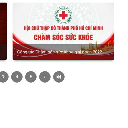
Công tác Chăm sóc sức khỏe giai đoạn 2022 -
2026
3
4
5