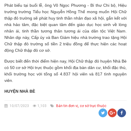
Phát biểu tại buổi lễ, ông Võ Ngọc Phương - Bí thư Chi bộ, Hiệu
trưởng trường Tiểu học Nguyễn Hồng Thế mong muốn Hội Chữ
thập đỏ trường sẽ phát huy tinh thần nhân đạo xã hội, gắn kết với
nhà hảo tâm, đặc biệt quan tâm đến giáo dục học sinh về lòng
nhân ái, tinh thần tương thân tương ái của dân tộc Việt Nam.
Nhân dịp này, Cấp ủy và Ban Giám hiệu nhà trường trao tặng Hội
Chữ thập đỏ trường số tiền 2 triệu đồng để thực hiện các hoạt
động Chữ thập đỏ cơ sở.
Được biết đến thời điểm hiện nay, Hội Chữ thập đỏ huyện Nhà Bè
có 50 cơ sở Hội trực thuộc gồm khối địa bàn dân cư, khối đặc thù,
khối trường học với tổng số 4.837 hội viên và 817 tình nguyện
viên.
HUYỆN NHÀ BÈ
10/07/2023
1,103
Bản tin đơn vị, cơ sở trực thuộc