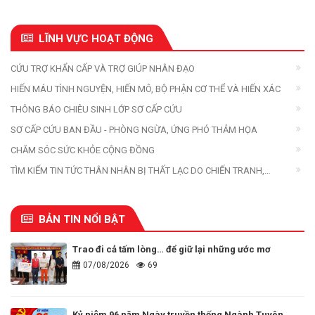
LĨNH VỰC HOẠT ĐỘNG
CỨU TRỢ KHẨN CẤP VÀ TRỢ GIÚP NHÂN ĐẠO
HIẾN MÁU TÌNH NGUYỆN, HIẾN MÔ, BỘ PHẬN CƠ THỂ VÀ HIẾN XÁC
THÔNG BÁO CHIÊU SINH LỚP SƠ CẤP CỨU
SƠ CẤP CỨU BAN ĐẦU - PHÒNG NGỪA, ỨNG PHÓ THẢM HỌA
CHĂM SÓC SỨC KHỎE CỘNG ĐỒNG
TÌM KIẾM TIN TỨC THÂN NHÂN BỊ THẤT LẠC DO CHIẾN TRANH,
THIÊN TAI, THẢM HỌA
BẢN TIN NỔI BẬT
Trao đi cả tấm lòng… để giữ lại những ước mơ
07/08/2026
69
Kỷ niệm 96 năm Ngày truyền thống Ngành Tuyên