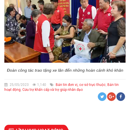
Đoàn công tác trao tặng xe lăn đến những hoàn cảnh khó khăn
25/05/2023
1,140
Bản tin đơn vị, cơ sở trực thuộc
,
Bản tin
hoạt động
,
Cứu trợ khẩn cấp và trợ giúp nhân đạo