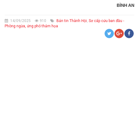
BÌNH AN
14/09/2025
910
Bản tin Thành Hội
,
Sơ cấp cứu ban đầu -
Phòng ngừa, ứng phó thảm họa
CỨU TRỢ KHẨN CẤP VÀ TRỢ GIÚP NHÂN ĐẠO
HIẾN MÁU TÌNH NGUYỆN, HIẾN MÔ, BỘ PHẬN CƠ THỂ VÀ HIẾN XÁC
THÔNG BÁO CHIÊU SINH LỚP SƠ CẤP CỨU
SƠ CẤP CỨU BAN ĐẦU - PHÒNG NGỪA, ỨNG PHÓ THẢM HỌA
CHĂM SÓC SỨC KHỎE CỘNG ĐỒNG
TÌM KIẾM TIN TỨC THÂN NHÂN BỊ THẤT LẠC DO CHIẾN TRANH,
THIÊN TAI, THẢM HỌA