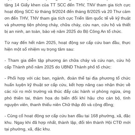
tặng 14 Giấy khen của TT SCC đến THV, TNV tham gia tích cực
hoạt động SCC từ tháng 9/2024 đến tháng 8/2025 và 20 Thư cảm
ơn đến THV, TNV tham gia tích cực Triển lãm quốc tế về kỹ thuật
và phương tiện phòng cháy, chữa cháy, cứu nạn, cứu hộ và thiết
bị an ninh, an toàn, bảo vệ năm 2025 do Bộ Công An tổ chức.
Từ nay đến hết năm 2025, hoạt động sơ cấp cứu ban đầu, thực
hiện một số nhiệm vụ trọng tâm sau:
- Tham gia diễn tập phương án chữa cháy và cứu nạn, cứu hộ
cấp Thành phố năm 2025 do UBND Thành phố tổ chức:
- Phối hợp với các ban, ngành, đoàn thể tại địa phương tổ chức
huấn luyện kỹ thuật sơ cấp cứu, kết hợp nâng cao nhận thức về
các rủi ro môi trường và thúc đẩy các hành vi phòng ngừa, ứng
phó thiên tai, thảm họa do biến đổi khí hậu cho cán bộ, tình
nguyện viên, thanh thiếu niên Chữ thập đỏ và cộng đồng;
- Củng cố hoạt động sơ cấp cứu ban đầu tại 168 phường, xã, đặc
khu. Ngay khi đã hợp nhất, thành lập, đổi tên thành Hội CTĐ mới
tại phường, xã, đặc khu.