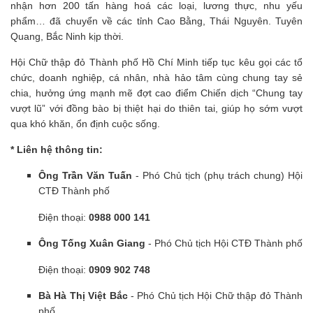
nhận hơn 200 tấn hàng hoá các loại, lương thực, nhu yếu
phẩm… đã chuyển về các tỉnh Cao Bằng, Thái Nguyên. Tuyên
Quang, Bắc Ninh kịp thời.
Hội Chữ thập đỏ Thành phố Hồ Chí Minh tiếp tục kêu gọi các tổ
chức, doanh nghiệp, cá nhân, nhà hảo tâm cùng chung tay sẻ
chia, hưởng ứng mạnh mẽ đợt cao điểm Chiến dịch “Chung tay
vượt lũ” với đồng bào bị thiệt hại do thiên tai, giúp họ sớm vượt
qua khó khăn, ổn định cuộc sống.
* Liên hệ thông tin:
Ông Trần Văn Tuấn
- Phó Chủ tịch (phụ trách chung) Hội
CTĐ Thành phố
Điện thoại:
0988 000 141
Ông Tống Xuân Giang
- Phó Chủ tịch Hội CTĐ Thành phố
Điện thoại:
0909 902 748
Bà Hà Thị Việt Bắc
- Phó Chủ tịch Hội Chữ thập đỏ Thành
phố