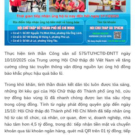
Thực hiện tinh thần Công văn số 575/TƯHCTĐ-ĐNTT ngày
10/10/2025 của Trung ương Hội Chữ thập đỏ Việt Nam về tăng
cường công tác truyền thông vận động nguồn lực ủng hộ đồng
bào khắc phục hậu quả bão lũ.
Trong khó khăn, tinh thần đoàn kết dân tộc luôn được tỏa sáng,
những lời kêu gọi của Hội Chữ thập đỏ Thành phố ủng hộ, cứu
trợ đồng bào vùng lũ đã nhanh chóng được lan tỏa sâu rộng
trong cộng đồng. Tính từ ngày phát động quyên góp đến ngày
15/10: Hội Chữ thập đỏ Thành phố Hồ Chí Minh đã tiếp nhận ủng
hộ từ các tổ chức, cá nhân, cơ quan, đơn vị, doanh nghiệp, nhà
hảo tâm hơn 4,5 tỷ đồng, trong đó: tiếp nhận tiền mặt và chuyển
khoản qua tài khoản ngân hàng, quét mã QR trên 01 tỷ đồng; tiếp