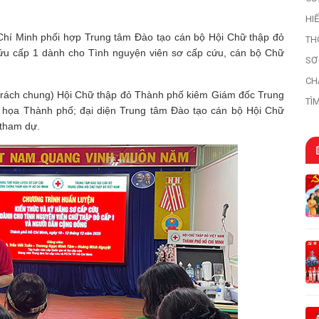
HI
HI
hí Minh phối hợp Trung tâm Đào tạo cán bộ Hội Chữ thập đỏ
TH
ứu cấp 1 dành cho Tình nguyện viên sơ cấp cứu, cán bộ Chữ
SƠ
HỌ
CH
trách chung) Hội Chữ thập đỏ Thành phố kiêm Giám đốc Trung
TÌ
họa Thành phố; đại diện Trung tâm Đào tạo cán bộ Hội Chữ
TR
 tham dự.