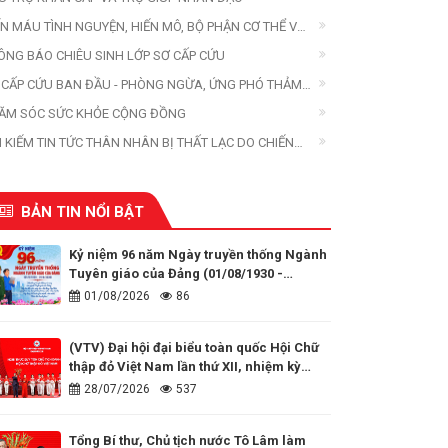
ẾN MÁU TÌNH NGUYỆN, HIẾN MÔ, BỘ PHẬN CƠ THỂ VÀ
ẾN XÁC
ÔNG BÁO CHIÊU SINH LỚP SƠ CẤP CỨU
 CẤP CỨU BAN ĐẦU - PHÒNG NGỪA, ỨNG PHÓ THẢM
A
ĂM SÓC SỨC KHỎE CỘNG ĐỒNG
M KIẾM TIN TỨC THÂN NHÂN BỊ THẤT LẠC DO CHIẾN
ANH, THIÊN TAI, THẢM HỌA
BẢN TIN NỔI BẬT
Kỷ niệm 96 năm Ngày truyền thống Ngành
Tuyên giáo của Đảng (01/08/1930 -
01/08/2026)
01/08/2026
86
(VTV) Đại hội đại biểu toàn quốc Hội Chữ
thập đỏ Việt Nam lần thứ XII, nhiệm kỳ
2026 - 2031
28/07/2026
537
Tổng Bí thư, Chủ tịch nước Tô Lâm làm