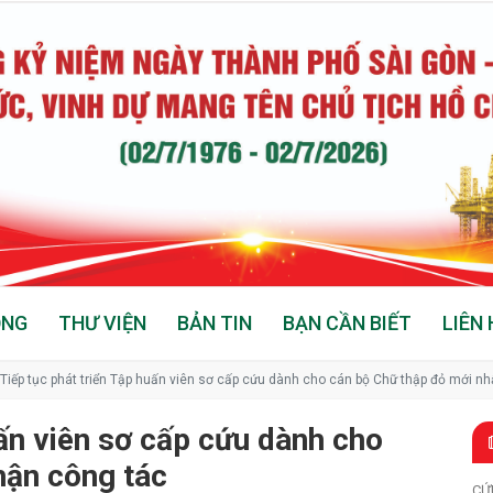
ỘNG
THƯ VIỆN
BẢN TIN
BẠN CẦN BIẾT
LIÊN 
Tiếp tục phát triển Tập huấn viên sơ cấp cứu dành cho cán bộ Chữ thập đỏ mới n
uấn viên sơ cấp cứu dành cho
hận công tác
CỨ