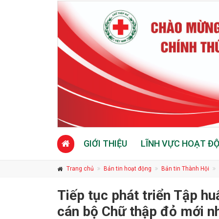
GIỚI THIỆU
LĨNH VỰC HOẠT Đ
Trang chủ
Bản tin hoạt động
Bản tin Thành Hội
Tiếp tục phát triển Tập h
cán bộ Chữ thập đỏ mới n