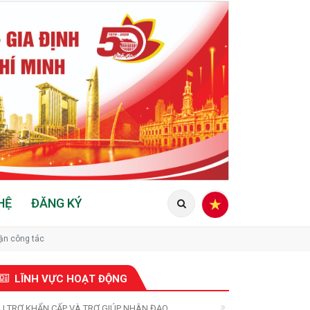
HỆ
ĐĂNG KÝ
hận công tác
LĨNH VỰC HOẠT ĐỘNG
U TRỢ KHẨN CẤP VÀ TRỢ GIÚP NHÂN ĐẠO