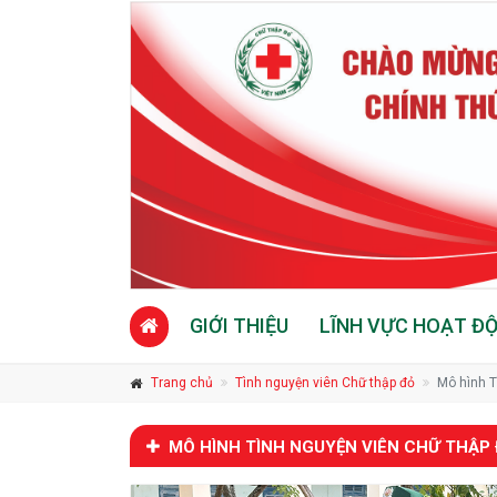
GIỚI THIỆU
LĨNH VỰC HOẠT Đ
Trang chủ
Tình nguyện viên Chữ thập đỏ
Mô hình T
MÔ HÌNH TÌNH NGUYỆN VIÊN CHỮ THẬP