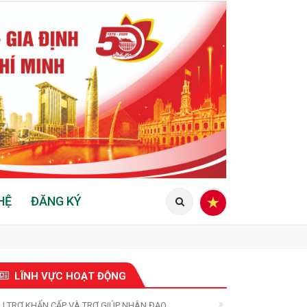
HỆ
ĐĂNG KÝ
LĨNH VỰC HOẠT ĐỘNG
U TRỢ KHẨN CẤP VÀ TRỢ GIÚP NHÂN ĐẠO