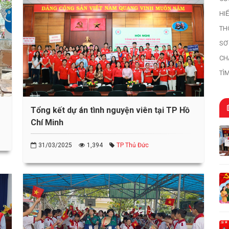
HI
HI
TH
SƠ
HỌ
CH
TÌ
TR
Tổng kết dự án tình nguyện viên tại TP Hồ
Chí Minh
31/03/2025
1,394
TP Thủ Đức