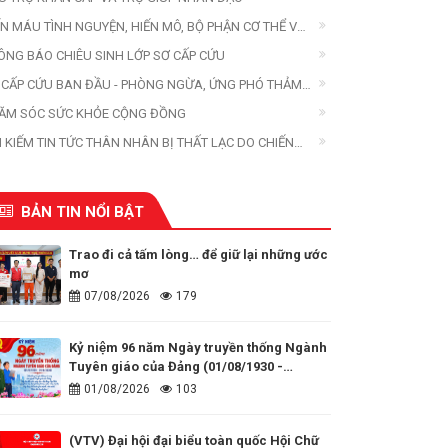
ẾN MÁU TÌNH NGUYỆN, HIẾN MÔ, BỘ PHẬN CƠ THỂ VÀ
ẾN XÁC
ÔNG BÁO CHIÊU SINH LỚP SƠ CẤP CỨU
 CẤP CỨU BAN ĐẦU - PHÒNG NGỪA, ỨNG PHÓ THẢM
A
ĂM SÓC SỨC KHỎE CỘNG ĐỒNG
M KIẾM TIN TỨC THÂN NHÂN BỊ THẤT LẠC DO CHIẾN
ANH, THIÊN TAI, THẢM HỌA
BẢN TIN NỔI BẬT
Trao đi cả tấm lòng… để giữ lại những ước
mơ
07/08/2026
179
Kỷ niệm 96 năm Ngày truyền thống Ngành
Tuyên giáo của Đảng (01/08/1930 -
01/08/2026)
01/08/2026
103
(VTV) Đại hội đại biểu toàn quốc Hội Chữ