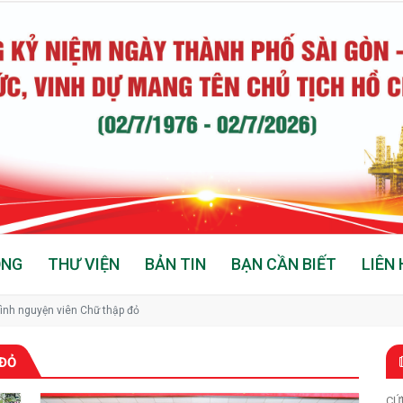
ỘNG
THƯ VIỆN
BẢN TIN
BẠN CẦN BIẾT
LIÊN 
ình nguyện viên Chữ thập đỏ
 ĐỎ
CỨ