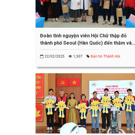
Đoàn tình nguyện viên Hội Chữ thập đỏ
thành phố Seoul (Hàn Quốc) đến thăm và
giao lưu tại Trung tâm Hiến máu nhân đạo
22/02/2025
1,507
Bản tin Thành Hội
Thành phố Hồ Chí Minh