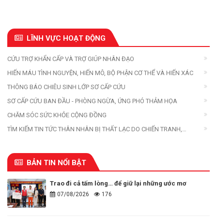
LĨNH VỰC HOẠT ĐỘNG
CỨU TRỢ KHẨN CẤP VÀ TRỢ GIÚP NHÂN ĐẠO
HIẾN MÁU TÌNH NGUYỆN, HIẾN MÔ, BỘ PHẬN CƠ THỂ VÀ HIẾN XÁC
THÔNG BÁO CHIÊU SINH LỚP SƠ CẤP CỨU
SƠ CẤP CỨU BAN ĐẦU - PHÒNG NGỪA, ỨNG PHÓ THẢM HỌA
CHĂM SÓC SỨC KHỎE CỘNG ĐỒNG
TÌM KIẾM TIN TỨC THÂN NHÂN BỊ THẤT LẠC DO CHIẾN TRANH,
THIÊN TAI, THẢM HỌA
BẢN TIN NỔI BẬT
Trao đi cả tấm lòng… để giữ lại những ước mơ
07/08/2026
176