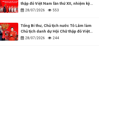
thập đỏ Việt Nam lần thứ XII, nhiệm kỳ
2026 - 2031
28/07/2026
553
Tổng Bí thư, Chủ tịch nước Tô Lâm làm
Chủ tịch danh dự Hội Chữ thập đỏ Việt
Nam
28/07/2026
244
Đồng hành cùng những dấu ấn nhân đạo
của cả nước