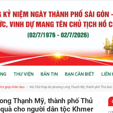
ỘNG
THƯ VIỆN
BẢN TIN
BẠN CẦN BIẾT
LIÊN 
 trợ giúp nhân đạo
Hội Chữ thập đỏ phường Long Thạnh Mỹ, thành phố Thủ Đức
ong Thạnh Mỹ, thành phố Thủ
 quà cho người dân tộc Khmer
CỨ