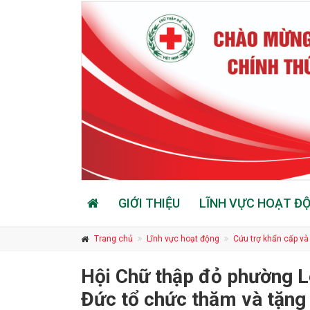
GIỚI THIỆU
LĨNH VỰC HOẠT Đ
Trang chủ
Lĩnh vực hoạt động
Cứu trợ khẩn cấp và
Hội Chữ thập đỏ phường L
Đức tổ chức thăm và tặng