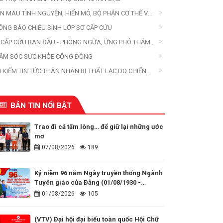
ẾN MÁU TÌNH NGUYỆN, HIẾN MÔ, BỘ PHẬN CƠ THỂ VÀ
ẾN XÁC
ÔNG BÁO CHIÊU SINH LỚP SƠ CẤP CỨU
 CẤP CỨU BAN ĐẦU - PHÒNG NGỪA, ỨNG PHÓ THẢM
A
ĂM SÓC SỨC KHỎE CỘNG ĐỒNG
M KIẾM TIN TỨC THÂN NHÂN BỊ THẤT LẠC DO CHIẾN
ANH, THIÊN TAI, THẢM HỌA
BẢN TIN NỔI BẬT
Trao đi cả tấm lòng… để giữ lại những ước
mơ
07/08/2026
189
Kỷ niệm 96 năm Ngày truyền thống Ngành
Tuyên giáo của Đảng (01/08/1930 -
01/08/2026)
01/08/2026
105
(VTV) Đại hội đại biểu toàn quốc Hội Chữ