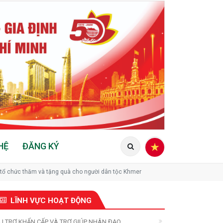
HỆ
ĐĂNG KÝ
 tổ chức thăm và tặng quà cho người dân tộc Khmer
LĨNH VỰC HOẠT ĐỘNG
U TRỢ KHẨN CẤP VÀ TRỢ GIÚP NHÂN ĐẠO