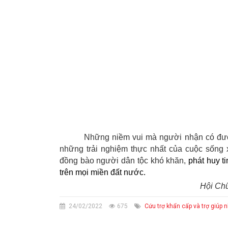
N
hững niềm vui mà người nhận có đ
những trải nghiệm thực nhất của cuộc sống
đồng bào người dân tộc
khó khăn
,
phát huy t
trên mọi miền đất nước.
Hội Ch
24/02/2022
675
Cứu trợ khẩn cấp và trợ giúp 