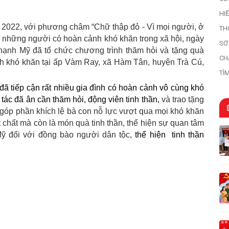
HI
HI
2022, với phương châm “Chữ thập đỏ -
V
ì mọi người, ở
TH
ới những người có hoàn cảnh khó khăn trong xã hội, ngày
SƠ
hạnh Mỹ đã tổ chức chương trình thăm
hỏi
và tặng quà
HỌ
CH
h khó khăn tại ấp Vàm Ray, xã Hàm Tân, huyện Trà Cú,
TÌ
TR
đã tiếp cận rất nhiều gia đình có hoàn cảnh vô cùng khó
 tác
đã ân cần thăm hỏi, động viên tinh thần,
và trao
tặng
góp phần
khích lệ
bà con nỗ lực vượt qua mọi khó khăn
 chất mà còn là món quà tinh thần, thể hiện sự quan tâm
 đối với đồng bào người dân tộc,
thể hiện tinh thần