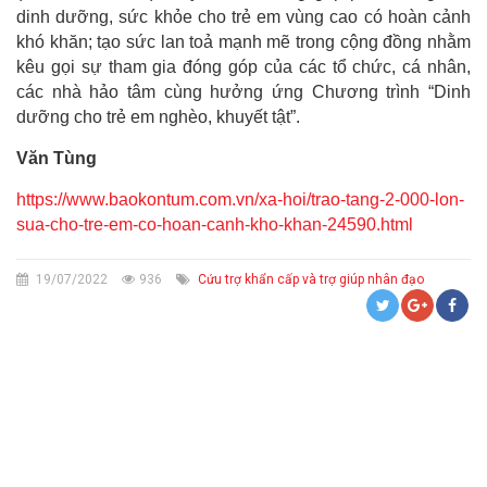
dinh dưỡng, sức khỏe cho trẻ em vùng cao có hoàn cảnh
khó khăn; tạo sức lan toả mạnh mẽ trong cộng đồng nhằm
kêu gọi sự tham gia đóng góp của các tổ chức, cá nhân,
các nhà hảo tâm cùng hưởng ứng Chương trình “Dinh
dưỡng cho trẻ em nghèo, khuyết tật”.
Văn Tùng
https://www.baokontum.com.vn/xa-hoi/trao-tang-2-000-lon-
sua-cho-tre-em-co-hoan-canh-kho-khan-24590.html
19/07/2022
936
Cứu trợ khẩn cấp và trợ giúp nhân đạo
CỨU TRỢ KHẨN CẤP VÀ TRỢ GIÚP NHÂN ĐẠO