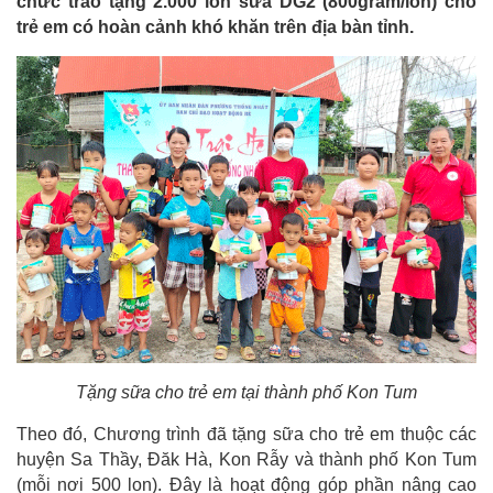
chức trao tặng 2.000 lon sữa DG2 (800gram/lon) cho
trẻ em có hoàn cảnh khó khăn trên địa bàn tỉnh.
Tặng sữa cho trẻ em tại thành phố Kon Tum
Theo đó, Chương trình đã tặng sữa cho trẻ em thuộc các
huyện Sa Thầy, Đăk Hà, Kon Rẫy và thành phố Kon Tum
(mỗi nơi 500 lon). Đây là hoạt động góp phần nâng cao