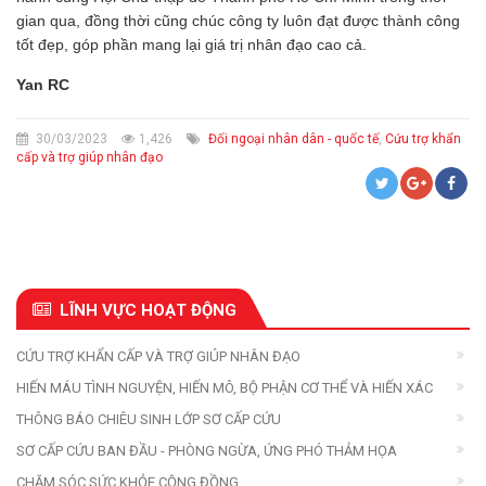
gian qua, đồng thời cũng chúc công ty luôn đạt được thành công
tốt đẹp, góp phần mang lại giá trị nhân đạo cao cả.
Yan RC
30/03/2023
1,426
Đối ngoại nhân dân - quốc tế
,
Cứu trợ khẩn
cấp và trợ giúp nhân đạo
LĨNH VỰC HOẠT ĐỘNG
CỨU TRỢ KHẨN CẤP VÀ TRỢ GIÚP NHÂN ĐẠO
HIẾN MÁU TÌNH NGUYỆN, HIẾN MÔ, BỘ PHẬN CƠ THỂ VÀ HIẾN XÁC
THÔNG BÁO CHIÊU SINH LỚP SƠ CẤP CỨU
SƠ CẤP CỨU BAN ĐẦU - PHÒNG NGỪA, ỨNG PHÓ THẢM HỌA
CHĂM SÓC SỨC KHỎE CỘNG ĐỒNG