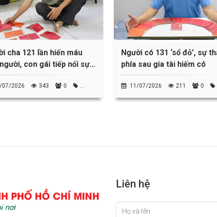
i cha 121 lần hiến máu
Người có 131 ‘sổ đỏ’, sự th
người, con gái tiếp nối sự
phía sau gia tài hiếm có
ế
/07/2026
343
0
11/07/2026
211
0
trào Người tốt, việc thiện
Phong trào Người tốt, việc thiện
Liên hệ