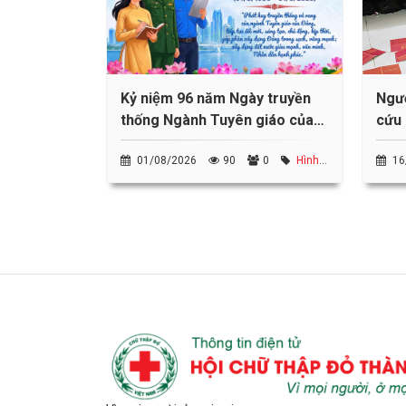
Kỷ niệm 96 năm Ngày truyền
Ngườ
thống Ngành Tuyên giáo của
cứu 
Đảng (01/08/1930 -
tử t
01/08/2026
90
0
Hình
16
01/08/2026)
ảnh
Phong 