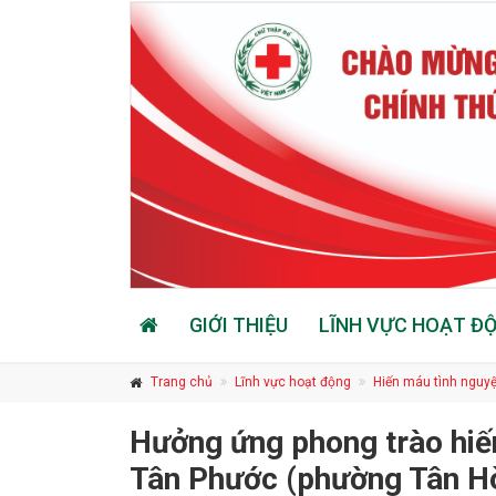
GIỚI THIỆU
LĨNH VỰC HOẠT Đ
Trang chủ
Lĩnh vực hoạt động
Hiến máu tình nguyệ
Hưởng ứng phong trào hiến
Tân Phước (phường Tân H