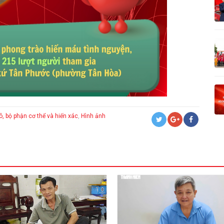
, bộ phận cơ thể và hiến xác
,
Hình ảnh