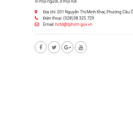
Vì mọi người, ở mọi nơi
Địa chỉ: 201 Nguyễn Thị Minh Khai, Phường Cầu 
Điện thoại: (028)38.325.729
Email:
hctd@tphcm.gov.vn