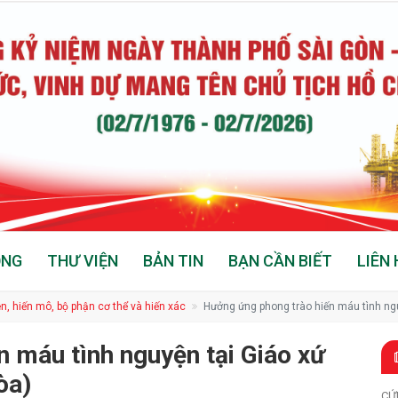
ỘNG
THƯ VIỆN
BẢN TIN
BẠN CẦN BIẾT
LIÊN 
n, hiến mô, bộ phận cơ thể và hiến xác
Hưởng ứng phong trào hiến máu tình ng
 máu tình nguyện tại Giáo xứ
òa)
CỨ