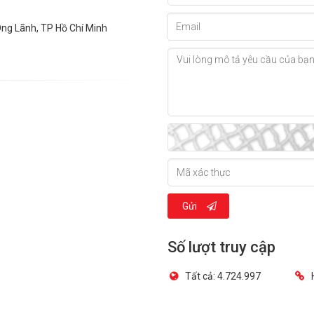
Ông Lãnh, TP Hồ Chí Minh
Gửi
Số lượt truy cập
Tất cả:
4.724.997