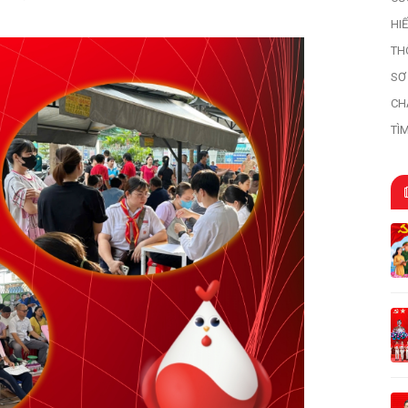
HI
HI
TH
SƠ
HỌ
CH
TÌ
TR