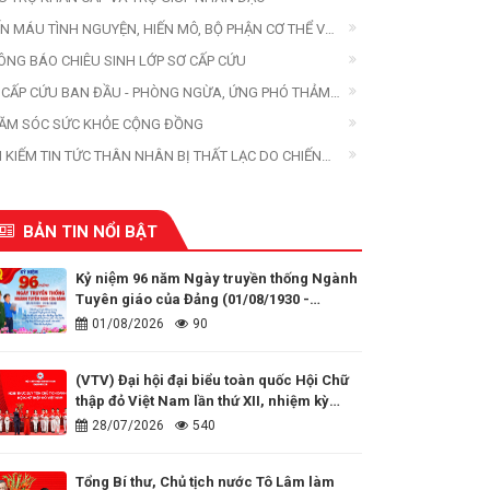
ẾN MÁU TÌNH NGUYỆN, HIẾN MÔ, BỘ PHẬN CƠ THỂ VÀ
ẾN XÁC
ÔNG BÁO CHIÊU SINH LỚP SƠ CẤP CỨU
 CẤP CỨU BAN ĐẦU - PHÒNG NGỪA, ỨNG PHÓ THẢM
A
ĂM SÓC SỨC KHỎE CỘNG ĐỒNG
M KIẾM TIN TỨC THÂN NHÂN BỊ THẤT LẠC DO CHIẾN
ANH, THIÊN TAI, THẢM HỌA
BẢN TIN NỔI BẬT
Kỷ niệm 96 năm Ngày truyền thống Ngành
Tuyên giáo của Đảng (01/08/1930 -
01/08/2026)
01/08/2026
90
(VTV) Đại hội đại biểu toàn quốc Hội Chữ
thập đỏ Việt Nam lần thứ XII, nhiệm kỳ
2026 - 2031
28/07/2026
540
Tổng Bí thư, Chủ tịch nước Tô Lâm làm