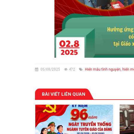
05/08/2025
472
Hiến máu tình nguyện, hiến mô
BÀI VIẾT LIÊN QUAN