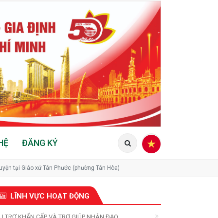
HỆ
ĐĂNG KÝ
uyện tại Giáo xứ Tân Phước (phường Tân Hòa)
LĨNH VỰC HOẠT ĐỘNG
U TRỢ KHẨN CẤP VÀ TRỢ GIÚP NHÂN ĐẠO