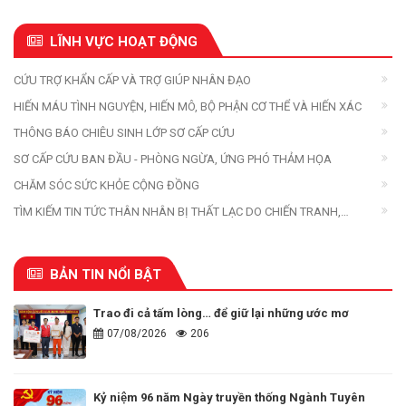
LĨNH VỰC HOẠT ĐỘNG
CỨU TRỢ KHẨN CẤP VÀ TRỢ GIÚP NHÂN ĐẠO
HIẾN MÁU TÌNH NGUYỆN, HIẾN MÔ, BỘ PHẬN CƠ THỂ VÀ HIẾN XÁC
THÔNG BÁO CHIÊU SINH LỚP SƠ CẤP CỨU
SƠ CẤP CỨU BAN ĐẦU - PHÒNG NGỪA, ỨNG PHÓ THẢM HỌA
CHĂM SÓC SỨC KHỎE CỘNG ĐỒNG
TÌM KIẾM TIN TỨC THÂN NHÂN BỊ THẤT LẠC DO CHIẾN TRANH,
THIÊN TAI, THẢM HỌA
BẢN TIN NỔI BẬT
Trao đi cả tấm lòng… để giữ lại những ước mơ
07/08/2026
206
Kỷ niệm 96 năm Ngày truyền thống Ngành Tuyên