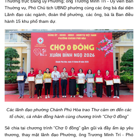
Thường trực Đảng
ủy
Phường;
ông
Trương Minh Trí - Ủy viên Ban
Thuờng vụ, Phó Chủ tịch UBND phường cùng các ông bà đại diện
Lãnh đạo các ngành, đoàn thể phường, các ông, bà là Ban điều
hành 15 khu phố tham dự.
Các lãnh đạo phường Chánh Phú Hòa trao Thư cảm ơn đến các
tổ chức, cá nhân đồng hành cùng chương trình “Chợ 0 đồng”
Sẻ chia tại chương trình “Chợ 0 đồng” gần gũi và đầy ấm áp yêu
thương, thay mặt lãnh đạo Phường, ông Trương Minh Trí - Phó