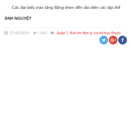
Các đại biểu trao tặng Bằng khen đến đại diện các tập thể
ÁNH NGUYỆT
27/05/2024
1,842
Quận 7
,
Bản tin đơn vị, cơ sở trực thuộc
CỨU TRỢ KHẨN CẤP VÀ TRỢ GIÚP NHÂN ĐẠO
HIẾN MÁU TÌNH NGUYỆN, HIẾN MÔ, BỘ PHẬN CƠ THỂ VÀ HIẾN XÁC
THÔNG BÁO CHIÊU SINH LỚP SƠ CẤP CỨU
SƠ CẤP CỨU BAN ĐẦU - PHÒNG NGỪA, ỨNG PHÓ THẢM HỌA
CHĂM SÓC SỨC KHỎE CỘNG ĐỒNG
TÌM KIẾM TIN TỨC THÂN NHÂN BỊ THẤT LẠC DO CHIẾN TRANH,