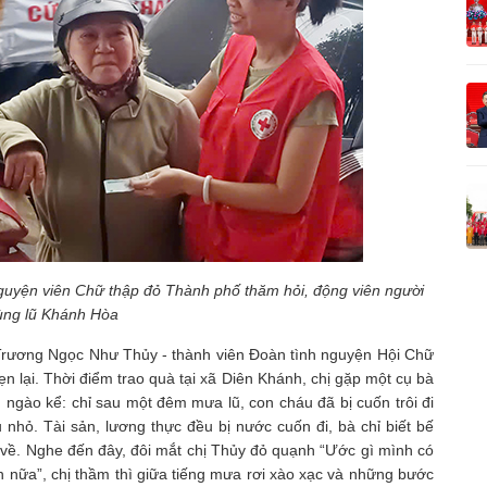
guyện viên Chữ thập đỏ Thành phố thăm hỏi, động viên người
ùng lũ Khánh Hòa
 Trương Ngọc Như Thủy - thành viên Đoàn tình nguyện Hội Chữ
n lại. Thời điểm trao quà tại xã Diên Khánh, chị gặp một cụ bà
 ngào kể: chỉ sau một đêm mưa lũ, con cháu đã bị cuốn trôi đi
nhỏ. Tài sản, lương thực đều bị nước cuốn đi, bà chỉ biết bế
về. Nghe đến đây, đôi mắt chị Thủy đỏ quạnh “Ước gì mình có
 nữa”, chị thầm thì giữa tiếng mưa rơi xào xạc và những bước