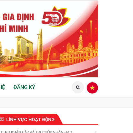
HỆ
ĐĂNG KÝ
LĨNH VỰC HOẠT ĐỘNG
U TRỢ KHẨN CẤP VÀ TRỢ GIÚP NHÂN ĐẠO