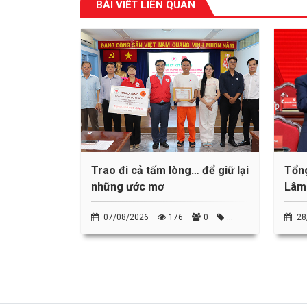
BÀI VIẾT LIÊN QUAN
Trao đi cả tấm lòng… để giữ lại
Tổng
những ước mơ
Lâm 
Chữ 
07/08/2026
176
0
28
Phong trào Người tốt, việc thiện
tin T