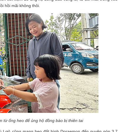
ồi hồi mãi không thôi.
ệm từ ống heo để ủng hộ đồng bào bị thiên tai
 Lợi) cũng mang heo đất hình Doraemon đến quyên góp 3,7