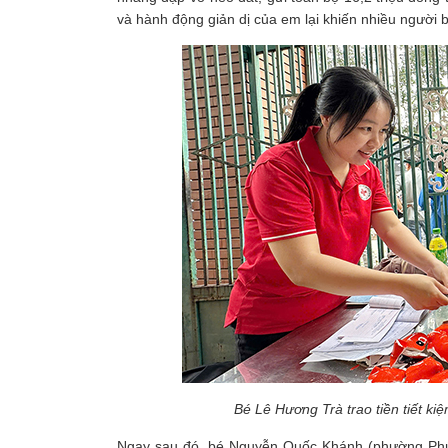
và hành động giản dị của em lại khiến nhiều người b
Bé Lê Hương Trà trao tiền tiết ki
Ngay sau đó, bé Nguyễn Quốc Khánh (phường Phú