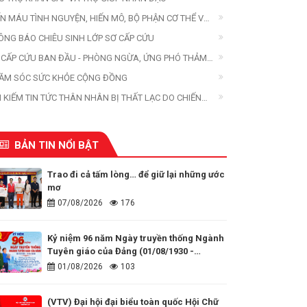
ẾN MÁU TÌNH NGUYỆN, HIẾN MÔ, BỘ PHẬN CƠ THỂ VÀ
ẾN XÁC
ÔNG BÁO CHIÊU SINH LỚP SƠ CẤP CỨU
 CẤP CỨU BAN ĐẦU - PHÒNG NGỪA, ỨNG PHÓ THẢM
A
ĂM SÓC SỨC KHỎE CỘNG ĐỒNG
M KIẾM TIN TỨC THÂN NHÂN BỊ THẤT LẠC DO CHIẾN
ANH, THIÊN TAI, THẢM HỌA
BẢN TIN NỔI BẬT
Trao đi cả tấm lòng… để giữ lại những ước
mơ
07/08/2026
176
Kỷ niệm 96 năm Ngày truyền thống Ngành
Tuyên giáo của Đảng (01/08/1930 -
01/08/2026)
01/08/2026
103
(VTV) Đại hội đại biểu toàn quốc Hội Chữ