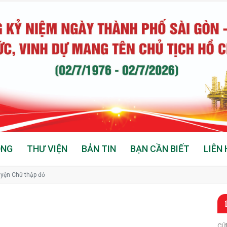
ỘNG
THƯ VIỆN
BẢN TIN
BẠN CẦN BIẾT
LIÊN 
yện Chữ thập đỏ
CỨ