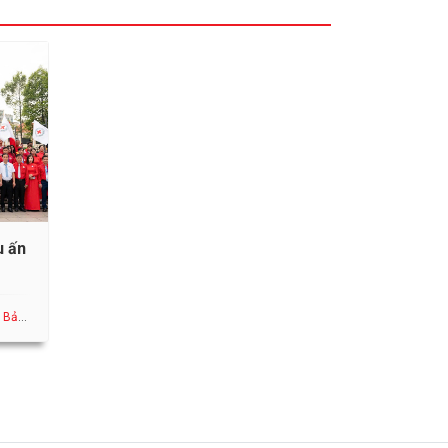
u ấn
Bản