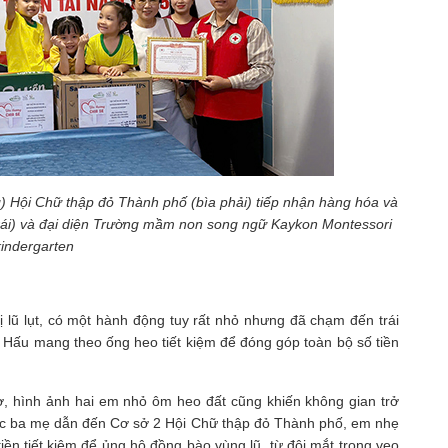
) Hội Chữ thập đỏ Thành phố (bìa phải) tiếp nhận hàng hóa và
rái) và đại diện Trường mầm non song ngữ Kaykon Montessori
kindergarten
 lũ lụt, có một hành động tuy rất nhỏ nhưng đã chạm đến trái
 Hấu mang theo ống heo tiết kiệm để đóng góp toàn bộ số tiền
rợ, hình ảnh hai em nhỏ ôm heo đất cũng khiến không gian trở
ợc ba mẹ dẫn đến Cơ sở 2 Hội Chữ thập đỏ Thành phố, em nhẹ
iền tiết kiệm để ủng hộ đồng bào vùng lũ, từ đôi mắt trong veo