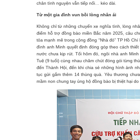
chân tình nguyện vẫn tiếp nối… kéo dài.
Từ một gia đình vun bồi lòng nhân ái
Không chỉ từ những chuyến xe nghĩa tình, lòng nh
điểm hỗ trợ đồng bào miền Bắc năm 2025, câu ch
tỏa mạnh mẽ trong cộng đồng “Nhà đỏ” TP Hồ Chí M
đình anh Minh quyết định đóng góp theo cách thiết t
nước chưa kịp rút. Tối hôm đó, ngôi nhà anh Minh
Tuệ (9 tuổi) cùng nhau chăm chút đóng gói từng thù
đến Thành Hội, đến khi chia sẻ những hình ảnh nh
tục gửi gắm thêm 14 thùng quà. Yêu thương chưa d
mầm non chung tay ủng hộ đồng bào bị thiệt hại do thi