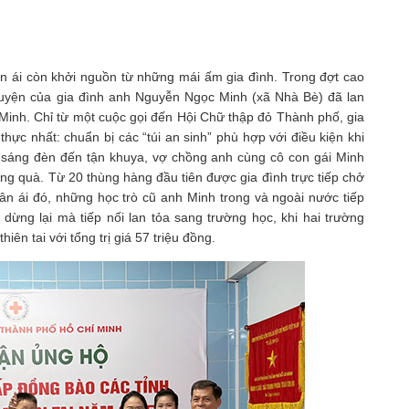
ân ái còn khởi nguồn từ những mái ấm gia đình. Trong đợt cao
uyện của gia đình anh Nguyễn Ngọc Minh (xã Nhà Bè) đã lan
inh. Chỉ từ một cuộc gọi đến Hội Chữ thập đỏ Thành phố, gia
hực nhất: chuẩn bị các “túi an sinh” phù hợp với điều kiện khi
 sáng đèn đến tận khuya, vợ chồng anh cùng cô con gái Minh
ng quà. Từ 20 thùng hàng đầu tiên được gia đình trực tiếp chở
ân ái đó, những học trò cũ anh Minh trong và ngoài nước tiếp
ừng lại mà tiếp nối lan tỏa sang trường học, khi hai trường
ên tai với tổng trị giá 57 triệu đồng.