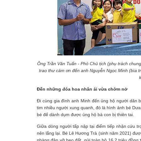
Ông Trần Văn Tuấn - Phó Chủ tịch (phụ trách chung
trao thư cảm ơn đến anh Nguyễn Ngọc Minh (bìa t
Đến những đóa hoa nhân ái vừa chớm nở
Đi cùng gia đình anh Minh đến ủng hộ người dân bị
tim nhiều người xung quanh, đó là hình ảnh bé Dưa
bé để dành dụm được ủng hộ bà con bị thiên tai.
Giữa dòng người tấp nập tại điểm tiếp nhận cứu t
nên lắng lại. Bé Lê Hương Trà (sinh năm 2021) đư
nhàng đập vỡ heo đất, gửi toàn bộ 16,2 triệu đồng t