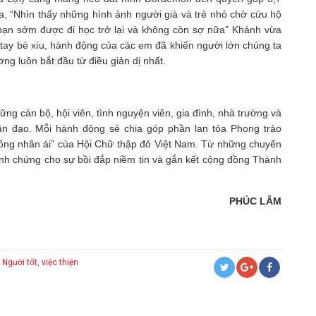
ua, “Nhìn thấy những hình ảnh người già và trẻ nhỏ chờ cứu hộ
bạn sớm được đi học trở lại và không còn sợ nữa” Khánh vừa
 tay bé xíu, hành động của các em đã khiến người lớn chúng ta
ng luôn bắt đầu từ điều giản dị nhất.
ững cán bộ, hội viên, tình nguyện viên, gia đình, nhà trường và
n đạo. Mỗi hành động sẻ chia góp phần lan tỏa Phong trào
 đồng nhân ái” của Hội Chữ thập đỏ Việt Nam. Từ những chuyến
inh chứng cho sự bồi đắp niềm tin và gắn kết cộng đồng Thành
PHÚC LÂM
Người tốt, việc thiện