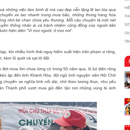
HI
i và những việc làm bình dị mà cao đẹp vẫn lặng lẽ lan tỏa qua
HI
 chuyến xe lao nhanh trong mưa bão, những thùng hàng hóa
TH
òng nhỏ bé chan chứa yêu thương. Mỗi câu chuyện là một nét
SƠ
uyền thống nhân ái và trách nhiệm cộng đồng của người dân
HỌ
uôn hiện diện “Vì mọi người, ở mọi nơi”.
CH
TÌ
TR
ạp, khi nhiều hình thái nguy hiểm xuất hiện trên phạm vi rộng,
t, kèm lũ quét và sạt lở đất.
 đợt mưa lớn chưa từng có trong 50 năm qua, lũ lụt diện rộng
ai kéo ập đến tỉnh Khánh Hòa, đội ngũ tình nguyện viên Hội Chữ
chuyến xe nghĩa tình nối dài, chở theo lương thực, nhu yếu
ân Thành phố vượt mưa gió đến tận nơi những vùng bị ảnh