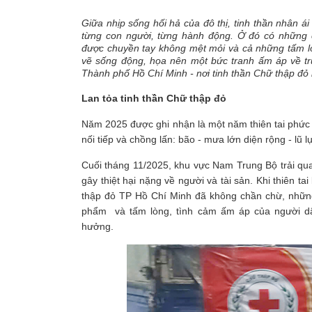
Giữa nhịp sống hối hả của đô thị, tinh thần nhân á
từng con người, từng hành động. Ở đó có những
được chuyền tay không mệt mỏi và cả những tấm l
vẽ sống động, họa nên một bức tranh ấm áp về tr
Thành phố Hồ Chí Minh - nơi tinh thần Chữ thập đỏ l
Lan tỏa tinh thần Chữ thập đỏ
Năm 2025 được ghi nhận là một năm thiên tai phức t
nối tiếp và chồng lấn: bão - mưa lớn diện rộng - lũ lụ
Cuối tháng 11/2025, khu vực Nam Trung Bộ trải qua
gây thiệt hại nặng về người và tài sản. Khi thiên t
thập đỏ TP Hồ Chí Minh đã không chần chừ, những 
phẩm và tấm lòng, tình cảm ấm áp của người d
hưởng.