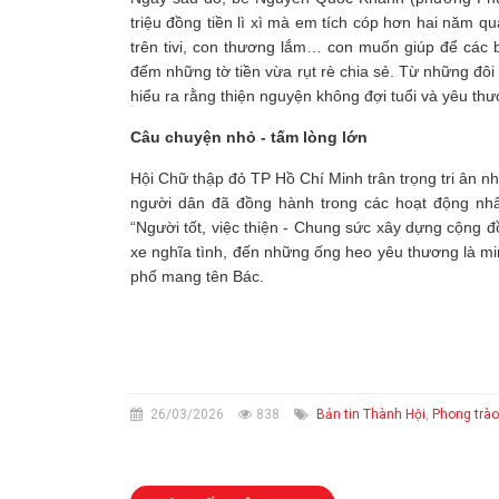
triệu đồng tiền lì xì mà em tích cóp hơn hai năm q
trên tivi, con thương lắm… con muốn giúp để các 
đếm những tờ tiền vừa rụt rè chia sẻ. Từ những đôi
hiểu ra rằng thiện nguyện không đợi tuổi và yêu thươ
Câu chuyện nhỏ - tấm lòng lớn
Hội Chữ thập đỏ TP Hồ Chí Minh trân trọng tri ân nh
người dân đã đồng hành trong các hoạt động nhâ
“Người tốt, việc thiện - Chung sức xây dựng cộng
xe nghĩa tình, đến những ống heo yêu thương là m
phố mang tên Bác.
26/03/2026
838
Bản tin Thành Hội
,
Phong trào 