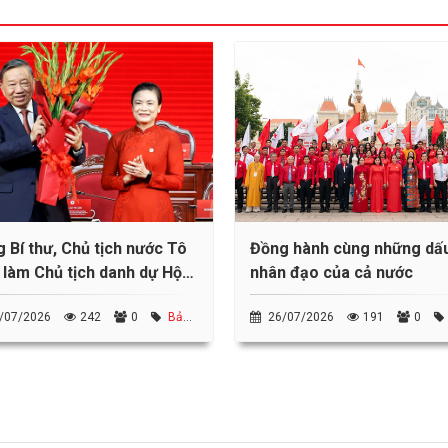
 Bí thư, Chủ tịch nước Tô
Đồng hành cùng những dấ
làm Chủ tịch danh dự Hội
nhân đạo của cả nước
thập đỏ Việt Nam
/07/2026
242
0
Bản
26/07/2026
191
0
hành Hội
tin Thành Hội