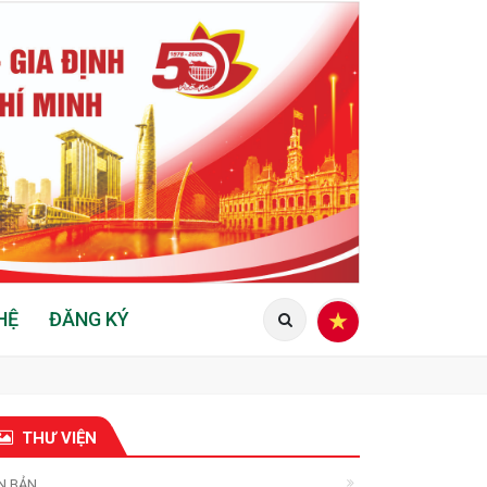
HỆ
ĐĂNG KÝ
THƯ VIỆN
N BẢN