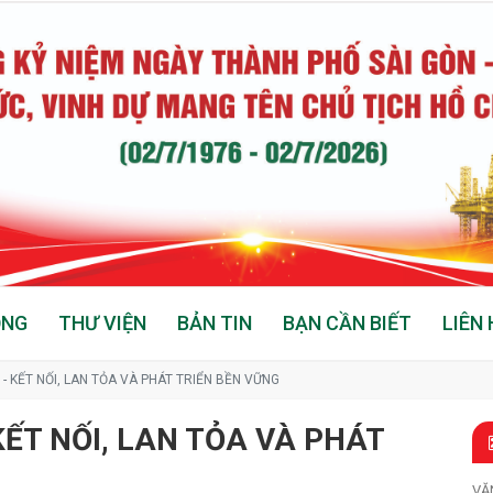
ỘNG
THƯ VIỆN
BẢN TIN
BẠN CẦN BIẾT
LIÊN 
- KẾT NỐI, LAN TỎA VÀ PHÁT TRIỂN BỀN VỮNG
KẾT NỐI, LAN TỎA VÀ PHÁT
VĂ