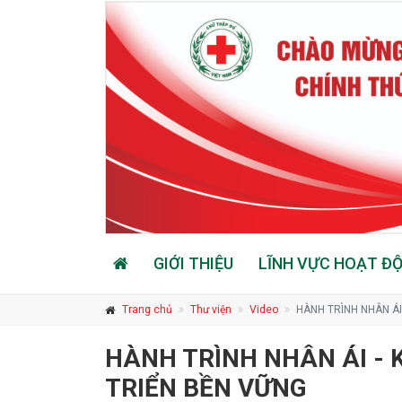
GIỚI THIỆU
LĨNH VỰC HOẠT Đ
Trang chủ
Thư viện
Video
HÀNH TRÌNH NHÂN ÁI 
HÀNH TRÌNH NHÂN ÁI - 
TRIỂN BỀN VỮNG