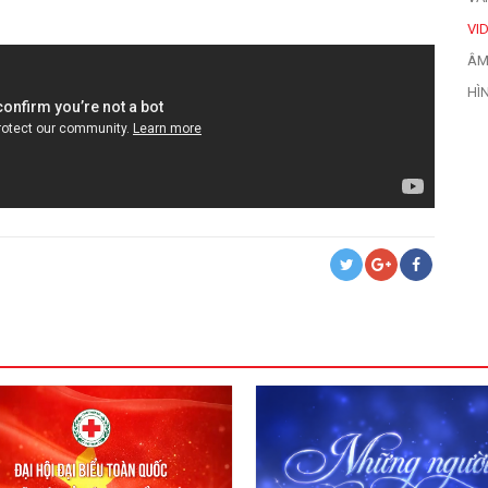
VI
ÂM
HÌ