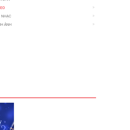
DEO
 NHẠC
NH ẢNH