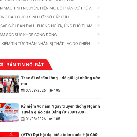
ẾN MÁU TÌNH NGUYỆN, HIẾN MÔ, BỘ PHẬN CƠ THỂ VÀ
ẾN XÁC
ÔNG BÁO CHIÊU SINH LỚP SƠ CẤP CỨU
 CẤP CỨU BAN ĐẦU - PHÒNG NGỪA, ỨNG PHÓ THẢM
A
ĂM SÓC SỨC KHỎE CỘNG ĐỒNG
M KIẾM TIN TỨC THÂN NHÂN BỊ THẤT LẠC DO CHIẾN
ANH, THIÊN TAI, THẢM HỌA
BẢN TIN NỔI BẬT
Trao đi cả tấm lòng… để giữ lại những ước
mơ
07/08/2026
195
Kỷ niệm 96 năm Ngày truyền thống Ngành
Tuyên giáo của Đảng (01/08/1930 -
01/08/2026)
01/08/2026
105
(VTV) Đại hội đại biểu toàn quốc Hội Chữ