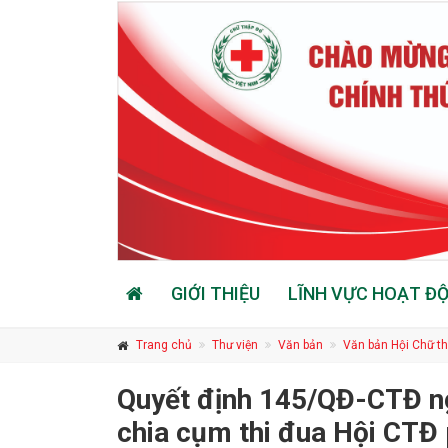
GIỚI THIỆU
LĨNH VỰC HOẠT Đ
Trang chủ
Thư viện
Văn bản
Văn bản Hội Chữ t
Quyết định 145/QĐ-CTĐ n
chia cụm thi đua Hội CTĐ 