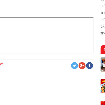
HI
HI
TH
SƠ
HỌ
CH
TÌ
TR
HCM