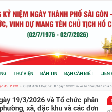
ỘNG
THƯ VIỆN
BẢN TIN
BẠN CẦN BIẾT
LIÊN 
hập đỏ TPHCM
Quyết định 145/QĐ-CTĐ ngày 19/3/2026 về Tổ chức phân chia cụ
trực thuộc
gày 19/3/2026 về Tổ chức phân
phường, xã, đặc khu và các đơn
CỨ