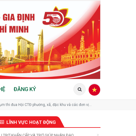
HỆ
ĐĂNG KÝ
m thi đua Hội CTĐ phường, xã, đặc khu và các đơn vị
LĨNH VỰC HOẠT ĐỘNG
U TRỢ KHẨN CẤP VÀ TRỢ GIÚP NHÂN ĐẠO