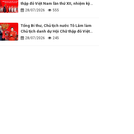
thập đỏ Việt Nam lần thứ XII, nhiệm kỳ
2026 - 2031
28/07/2026
555
Tổng Bí thư, Chủ tịch nước Tô Lâm làm
Chủ tịch danh dự Hội Chữ thập đỏ Việt
Nam
28/07/2026
245
Đồng hành cùng những dấu ấn nhân đạo
của cả nước