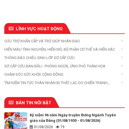
LĨNH VỰC HOẠT ĐỘNG
CỨU TRỢ KHẨN CẤP VÀ TRỢ GIÚP NHÂN ĐẠO
HIẾN MÁU TÌNH NGUYỆN, HIẾN MÔ, BỘ PHẬN CƠ THỂ VÀ HIẾN XÁC
THÔNG BÁO CHIÊU SINH LỚP SƠ CẤP CỨU
SƠ CẤP CỨU BAN ĐẦU - PHÒNG NGỪA, ỨNG PHÓ THẢM HỌA
CHĂM SÓC SỨC KHỎE CỘNG ĐỒNG
TÌM KIẾM TIN TỨC THÂN NHÂN BỊ THẤT LẠC DO CHIẾN TRANH,
THIÊN TAI, THẢM HỌA
BẢN TIN NỔI BẬT
Kỷ niệm 96 năm Ngày truyền thống Ngành Tuyên
giáo của Đảng (01/08/1930 - 01/08/2026)
01/08/2026
79