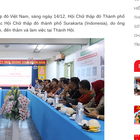
HI
HI
p đỏ Việt Nam, sáng ngày 14/12, Hội Chữ thập đỏ Thành phố
TH
c Hội Chữ thập đỏ thành phố Surakarta (Indonesia), do ông
SƠ
, đến thăm và làm việc tại Thành Hội.
HỌ
CH
TÌ
TR