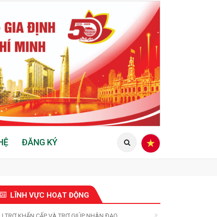
HỆ
ĐĂNG KÝ
LĨNH VỰC HOẠT ĐỘNG
U TRỢ KHẨN CẤP VÀ TRỢ GIÚP NHÂN ĐẠO