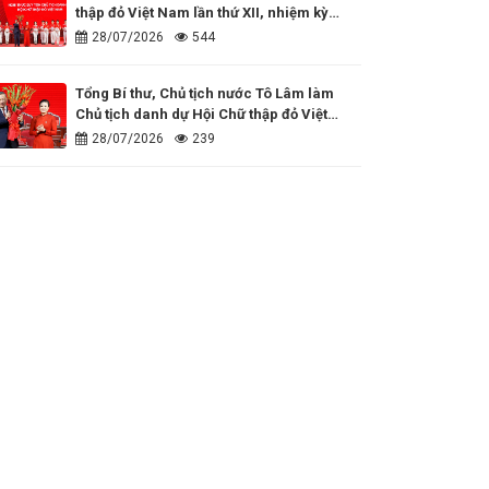
thập đỏ Việt Nam lần thứ XII, nhiệm kỳ
2026 - 2031
28/07/2026
544
Tổng Bí thư, Chủ tịch nước Tô Lâm làm
Chủ tịch danh dự Hội Chữ thập đỏ Việt
Nam
28/07/2026
239
Đồng hành cùng những dấu ấn nhân đạo
của cả nước