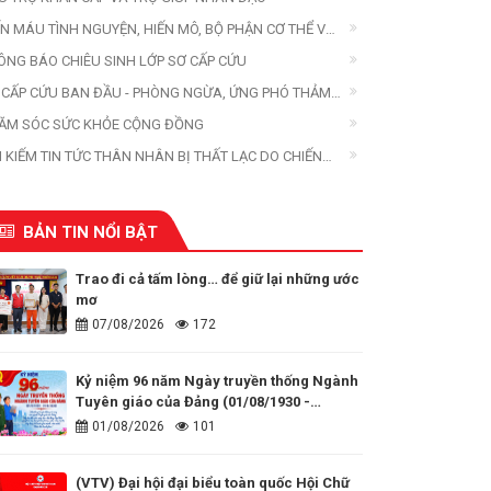
ẾN MÁU TÌNH NGUYỆN, HIẾN MÔ, BỘ PHẬN CƠ THỂ VÀ
ẾN XÁC
ÔNG BÁO CHIÊU SINH LỚP SƠ CẤP CỨU
 CẤP CỨU BAN ĐẦU - PHÒNG NGỪA, ỨNG PHÓ THẢM
A
ĂM SÓC SỨC KHỎE CỘNG ĐỒNG
M KIẾM TIN TỨC THÂN NHÂN BỊ THẤT LẠC DO CHIẾN
ANH, THIÊN TAI, THẢM HỌA
BẢN TIN NỔI BẬT
Trao đi cả tấm lòng… để giữ lại những ước
mơ
07/08/2026
172
Kỷ niệm 96 năm Ngày truyền thống Ngành
Tuyên giáo của Đảng (01/08/1930 -
01/08/2026)
01/08/2026
101
(VTV) Đại hội đại biểu toàn quốc Hội Chữ