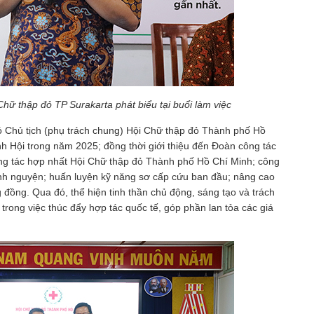
hữ thập đỏ TP Surakarta phát biểu tại buổi làm việc
hó Chủ tịch (phụ trách chung) Hội Chữ thập đỏ Thành phố Hồ
h Hội trong năm 2025; đồng thời giới thiệu đến Đoàn công tác
ông tác hợp nhất Hội Chữ thập đỏ Thành phố Hồ Chí Minh; công
tình nguyện; huấn luyện kỹ năng sơ cấp cứu ban đầu; nâng cao
đồng. Qua đó, thể hiện tinh thần chủ động, sáng tạo và trách
ong việc thúc đẩy hợp tác quốc tế, góp phần lan tỏa các giá