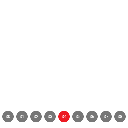
Cần Giờ ký kết liên tịch với các đơn vị trên địa bàn
huyện
Bản tin hoạt động
30
31
32
33
34
35
36
37
38