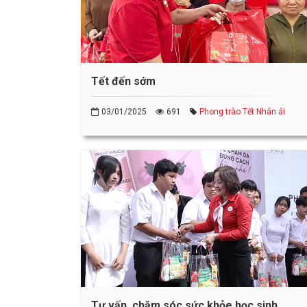
Tết đến sớm
03/01/2025
691
Phong trào Tết Nhân ái
Tư vấn, chăm sóc sức khỏe học sinh