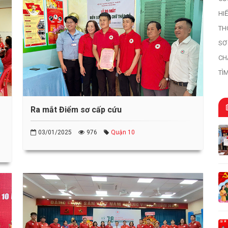
HI
HI
TH
SƠ
HỌ
CH
TÌ
TR
Ra mắt Điểm sơ cấp cứu
03/01/2025
976
Quận 10