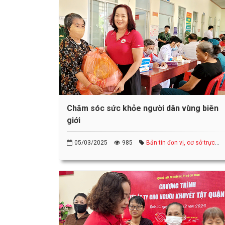
Chăm sóc sức khỏe người dân vùng biên
giới
05/03/2025
985
Bản tin đơn vị, cơ sở trực
thuộc