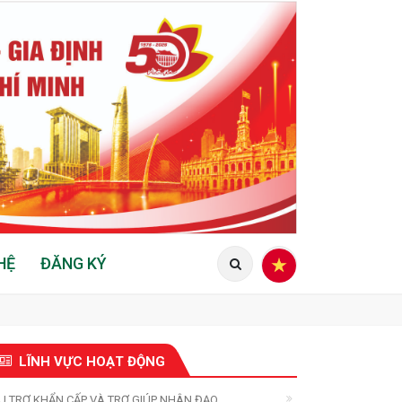
HỆ
ĐĂNG KÝ
LĨNH VỰC HOẠT ĐỘNG
U TRỢ KHẨN CẤP VÀ TRỢ GIÚP NHÂN ĐẠO