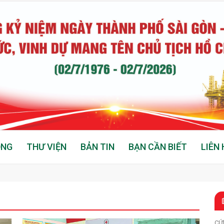
ỘNG
THƯ VIỆN
BẢN TIN
BẠN CẦN BIẾT
LIÊN 
CỨ