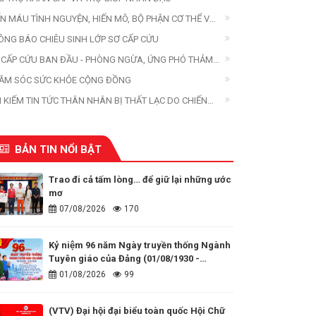
ẾN MÁU TÌNH NGUYỆN, HIẾN MÔ, BỘ PHẬN CƠ THỂ VÀ
ẾN XÁC
ÔNG BÁO CHIÊU SINH LỚP SƠ CẤP CỨU
 CẤP CỨU BAN ĐẦU - PHÒNG NGỪA, ỨNG PHÓ THẢM
A
ĂM SÓC SỨC KHỎE CỘNG ĐỒNG
M KIẾM TIN TỨC THÂN NHÂN BỊ THẤT LẠC DO CHIẾN
ANH, THIÊN TAI, THẢM HỌA
BẢN TIN NỔI BẬT
Trao đi cả tấm lòng… để giữ lại những ước
mơ
07/08/2026
170
Kỷ niệm 96 năm Ngày truyền thống Ngành
Tuyên giáo của Đảng (01/08/1930 -
01/08/2026)
01/08/2026
99
(VTV) Đại hội đại biểu toàn quốc Hội Chữ