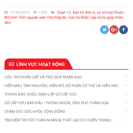
12/08/2024
1,260
Quận 12
,
Bản tin đơn vị, cơ sở trực thuộc
,
Mô hình Tình nguyện viên Chữ thập đỏ
,
Cứu trợ khẩn cấp và trợ giúp nhân
đạo
LĨNH VỰC HOẠT ĐỘNG
CỨU TRỢ KHẨN CẤP VÀ TRỢ GIÚP NHÂN ĐẠO
HIẾN MÁU TÌNH NGUYỆN, HIẾN MÔ, BỘ PHẬN CƠ THỂ VÀ HIẾN XÁC
THÔNG BÁO CHIÊU SINH LỚP SƠ CẤP CỨU
SƠ CẤP CỨU BAN ĐẦU - PHÒNG NGỪA, ỨNG PHÓ THẢM HỌA
CHĂM SÓC SỨC KHỎE CỘNG ĐỒNG
TÌM KIẾM TIN TỨC THÂN NHÂN BỊ THẤT LẠC DO CHIẾN TRANH,
THIÊN TAI, THẢM HỌA