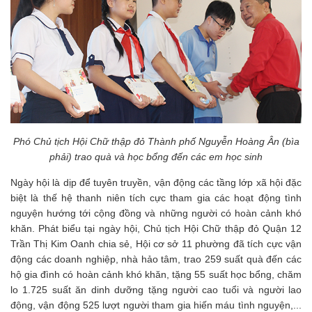
Phó Chủ tịch Hội Chữ thập đỏ Thành phố Nguyễn Hoàng Ân (bìa
phải) trao quà và học bổng đến các em học sinh
Ngày hội là dịp để tuyên truyền, vận động các tầng lớp xã hội đặc
biệt là thế hệ thanh niên tích cực tham gia các hoạt động tình
nguyện hướng tới cộng đồng và những người có hoàn cảnh khó
khăn. Phát biểu tại ngày hội, Chủ tịch Hội Chữ thập đỏ Quận 12
Trần Thị Kim Oanh chia sẻ, Hội cơ sở 11 phường đã tích cực vận
động các doanh nghiệp, nhà hảo tâm, trao 259 suất quà đến các
hộ gia đình có hoàn cảnh khó khăn, tặng 55 suất học bổng, chăm
lo 1.725 suất ăn dinh dưỡng tặng người cao tuổi và người lao
động, vận động 525 lượt người tham gia hiến máu tình nguyện,...