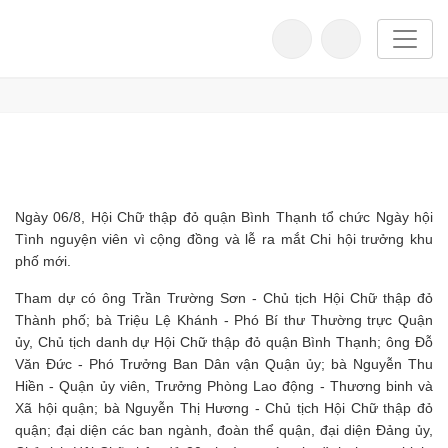
Trang chủ
Đơn vị
Quận Bình Thạnh
Ngày hội vì cộng đồng
Ngày hội vì cộng đồng
12/08/2024
722
Ngày 06/8, Hội Chữ thập đỏ quận Bình Thạnh tổ chức Ngày hội
Tình nguyện viên vì cộng đồng và lễ ra mắt Chi hội trưởng khu
phố mới.
Tham dự có ông Trần Trường Sơn - Chủ tịch Hội Chữ thập đỏ
Thành phố; bà Triệu Lệ Khánh - Phó Bí thư Thường trực Quận
ủy, Chủ tịch danh dự Hội Chữ thập đỏ quận Bình Thạnh; ông Đỗ
Văn Đức - Phó Trưởng Ban Dân vận Quận ủy; bà Nguyễn Thu
Hiền - Quận ủy viên, Trưởng Phòng Lao động - Thương binh và
Xã hội quận; bà Nguyễn Thị Hương - Chủ tịch Hội Chữ thập đỏ
quận; đại diện các ban ngành, đoàn thể quận, đại diện Đảng ủy,