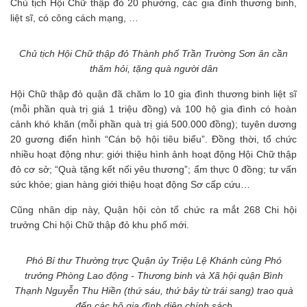
Chủ tịch Hội Chữ thập đỏ 20 phường, các gia đình thương binh,
liệt sĩ, có công cách mạng, …
Chủ tịch Hội Chữ thập đỏ Thành phố Trần Trường Sơn ân cần
thăm hỏi, tặng quà người dân
Hội Chữ thập đỏ quận đã chăm lo 10 gia đình thương binh liệt sĩ
(mỗi phần quà trị giá 1 triệu đồng) và 100 hộ gia đình có hoàn
cảnh khó khăn (mỗi phần quà trị giá 500.000 đồng); tuyên dương
20 gương điển hình “Cán bộ hội tiêu biểu”. Đồng thời, tổ chức
nhiều hoạt động như: giới thiệu hình ảnh hoạt động Hội Chữ thập
đỏ cơ sở; “Quà tặng kết nối yêu thương”; ẩm thực 0 đồng; tư vấn
sức khỏe; gian hàng giới thiệu hoạt động Sơ cấp cứu…
Cũng nhân dịp này, Quận hội còn tổ chức ra mắt 268 Chi hội
trưởng Chi hội Chữ thập đỏ khu phố mới.
Phó Bí thư Thường trực Quận ủy Triệu Lệ Khánh cùng Phó
trưởng Phòng Lao động - Thương binh và Xã hội quận Bình
Thạnh Nguyễn Thu Hiền (thứ sáu, thứ bảy từ trái sang) trao quà
đến các hộ gia đình diện chính sách