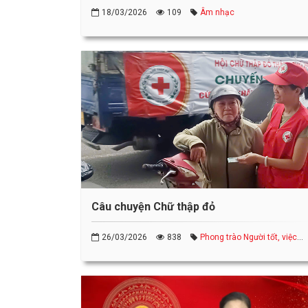
18/03/2026
109
Âm nhạc
Câu chuyện Chữ thập đỏ
26/03/2026
838
Phong trào Người tốt, việc
thiện