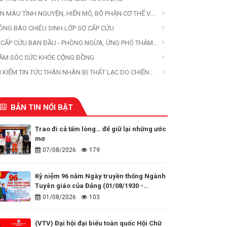
ẾN MÁU TÌNH NGUYỆN, HIẾN MÔ, BỘ PHẬN CƠ THỂ VÀ
ẾN XÁC
ÔNG BÁO CHIÊU SINH LỚP SƠ CẤP CỨU
 CẤP CỨU BAN ĐẦU - PHÒNG NGỪA, ỨNG PHÓ THẢM
A
ĂM SÓC SỨC KHỎE CỘNG ĐỒNG
M KIẾM TIN TỨC THÂN NHÂN BỊ THẤT LẠC DO CHIẾN
ANH, THIÊN TAI, THẢM HỌA
BẢN TIN NỔI BẬT
Trao đi cả tấm lòng… để giữ lại những ước
mơ
07/08/2026
179
Kỷ niệm 96 năm Ngày truyền thống Ngành
Tuyên giáo của Đảng (01/08/1930 -
01/08/2026)
01/08/2026
103
(VTV) Đại hội đại biểu toàn quốc Hội Chữ