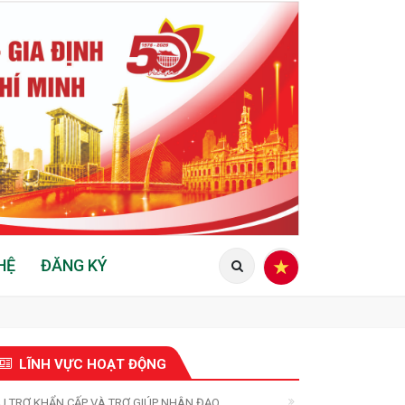
HỆ
ĐĂNG KÝ
LĨNH VỰC HOẠT ĐỘNG
U TRỢ KHẨN CẤP VÀ TRỢ GIÚP NHÂN ĐẠO