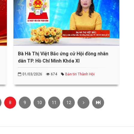
Bà Hà Thị Việt Bắc ứng cử Hội đồng nhân
dân TP. Hồ Chí Minh Khóa XI
01/03/2026
674
Bản tin Thành Hội
8
9
10
11
12