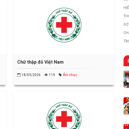
HI
HI
TH
SƠ
HỌ
CH
TÌ
TR
Chữ thập đỏ Việt Nam
18/03/2026
119
Âm nhạc