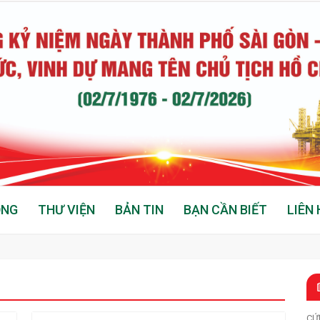
ỘNG
THƯ VIỆN
BẢN TIN
BẠN CẦN BIẾT
LIÊN 
CỨ