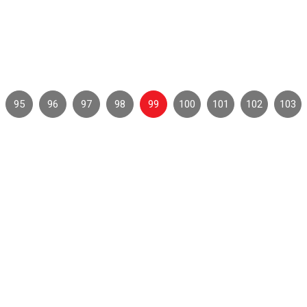
bệnh sốt xuất huyết, tay chân miệng tại Quận 11
Chăm sóc sức khỏe cộng đồng
95
96
97
98
99
100
101
102
103
CỨU TRỢ KHẨN CẤP VÀ TRỢ GIÚP NHÂN ĐẠO
HIẾN MÁU TÌNH NGUYỆN, HIẾN MÔ, BỘ PHẬN CƠ THỂ VÀ HIẾN XÁC
THÔNG BÁO CHIÊU SINH LỚP SƠ CẤP CỨU
SƠ CẤP CỨU BAN ĐẦU - PHÒNG NGỪA, ỨNG PHÓ THẢM HỌA
CHĂM SÓC SỨC KHỎE CỘNG ĐỒNG