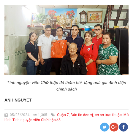
Tình nguyện viên Chữ thập đỏ thăm hỏi, tặng quà gia đình diện
chính sách
ÁNH NGUYỆT
05/08/2024
1,305
Quận 7
,
Bản tin đơn vị, cơ sở trực thuộc
,
Mô
hình Tình nguyện viên Chữ thập đỏ